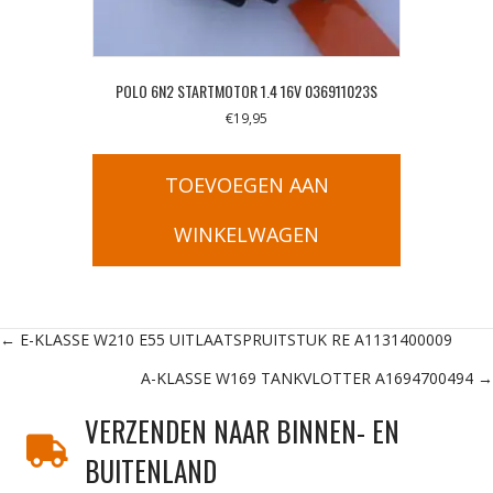
POLO 6N2 STARTMOTOR 1.4 16V 036911023S
€
19,95
TOEVOEGEN AAN
WINKELWAGEN
Posts
← E-KLASSE W210 E55 UITLAATSPRUITSTUK RE A1131400009
A-KLASSE W169 TANKVLOTTER A1694700494 →
navigation
VERZENDEN NAAR BINNEN- EN
BUITENLAND