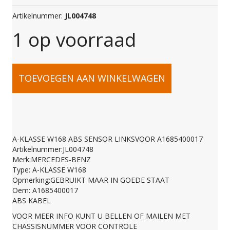
Artikelnummer:
JL004748
1 op voorraad
A-
TOEVOEGEN AAN WINKELWAGEN
KLASSE
W168
A-KLASSE W168 ABS SENSOR LINKSVOOR A1685400017
Artikelnummer:JL004748
ABS
Merk:MERCEDES-BENZ
Type: A-KLASSE W168
Opmerking:GEBRUIKT MAAR IN GOEDE STAAT
SENSOR
Oem: A1685400017
ABS KABEL
VOOR MEER INFO KUNT U BELLEN OF MAILEN MET
LINKSVOOR
CHASSISNUMMER VOOR CONTROLE