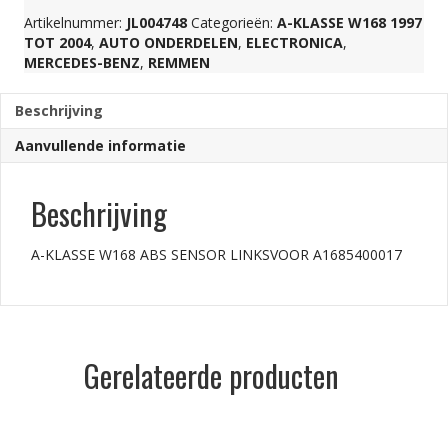
Artikelnummer:
JL004748
Categorieën:
A-KLASSE W168 1997
A1685400017
TOT 2004
,
AUTO ONDERDELEN
,
ELECTRONICA
,
MERCEDES-BENZ
,
REMMEN
aantal
Beschrijving
Aanvullende informatie
Beschrijving
A-KLASSE W168 ABS SENSOR LINKSVOOR A1685400017
Gerelateerde producten