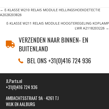
Posts
← E-KLASSE W210 RELAIS MODULE HELLINGSHOEKDETECTIE
A2028203826
navigation
E-KLASSE W211 RELAIS MODULE HOOGTEREGELING KOPLAMP
LWR A2118203226 →
VERZENDEN NAAR BINNEN- EN
BUITENLAND
BEL ONS +31(0)416 724 936
JLParts.nl
+31(0)416 724 936
AMBACHTSSTRAAT 9A · 4261 TJ
WIJK EN AALBURG