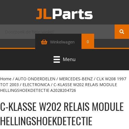
0
Winkelwagen
Menu
Home
/
AUTO ONDERDELEN
/
MERCEDES-BENZ
/
CLK W208 1997
TOT 2003
/
ELECTRONICA
/ C-KLASSE W202 RELAIS MODULE
HELLINGSHOEKDETECTIE A2028204726
C-KLASSE W202 RELAIS MODULE
HELLINGSHOEKDETECTIE