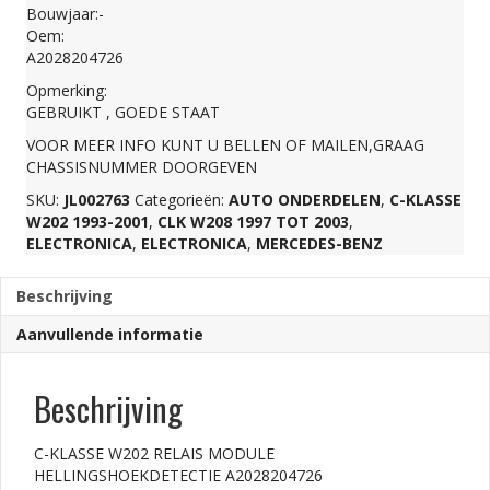
Bouwjaar:-
HELLINGSHOEKDETEC
Oem:
A2028204726
Opmerking:
A2028204726
GEBRUIKT , GOEDE STAAT
VOOR MEER INFO KUNT U BELLEN OF MAILEN,GRAAG
aantal
CHASSISNUMMER DOORGEVEN
SKU:
JL002763
Categorieën:
AUTO ONDERDELEN
,
C-KLASSE
W202 1993-2001
,
CLK W208 1997 TOT 2003
,
ELECTRONICA
,
ELECTRONICA
,
MERCEDES-BENZ
Beschrijving
Aanvullende informatie
Beschrijving
C-KLASSE W202 RELAIS MODULE
HELLINGSHOEKDETECTIE A2028204726