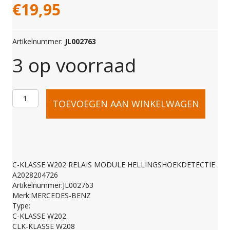
€
19,95
Artikelnummer:
JL002763
3 op voorraad
C-
TOEVOEGEN AAN WINKELWAGEN
KLASSE
W202
C-KLASSE W202 RELAIS MODULE HELLINGSHOEKDETECTIE
A2028204726
RELAIS
Artikelnummer:JL002763
Merk:MERCEDES-BENZ
Type:
MODULE
C-KLASSE W202
CLK-KLASSE W208