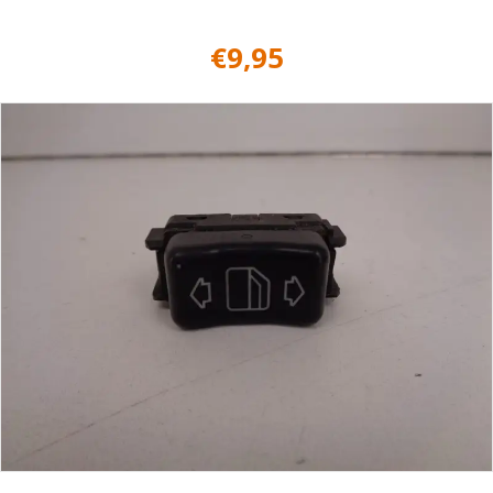
€
9,95