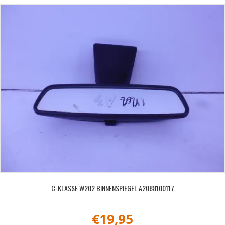
C-KLASSE W202 BINNENSPIEGEL A2088100117
€
19,95