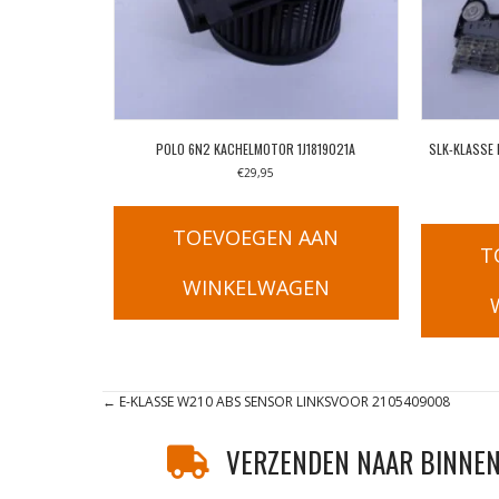
POLO 6N2 KACHELMOTOR 1J1819021A
SLK-KLASSE
€
29,95
TOEVOEGEN AAN
T
WINKELWAGEN
Posts
← E-KLASSE W210 ABS SENSOR LINKSVOOR 2105409008
navigation
VERZENDEN NAAR BINNEN