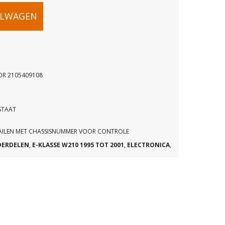
ELWAGEN
OR 2105409108
STAAT
MAILEN MET CHASSISNUMMER VOOR CONTROLE
DERDELEN
,
E-KLASSE W210 1995 TOT 2001
,
ELECTRONICA
,
OR
8