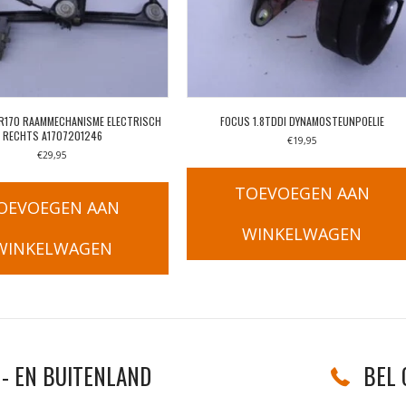
 R170 RAAMMECHANISME ELECTRISCH
FOCUS 1.8TDDI DYNAMOSTEUNPOELIE
RECHTS A1707201246
€
19,95
€
29,95
TOEVOEGEN AAN
OEVOEGEN AAN
WINKELWAGEN
WINKELWAGEN
- EN BUITENLAND
BEL 