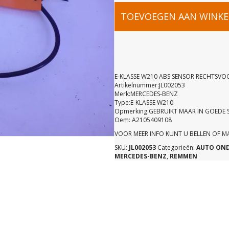
E-
TOEVOEGEN AAN WINK
KLASSE
W210
E-KLASSE W210 ABS SENSOR RECHTSVO
Artikelnummer:JL002053
Merk:MERCEDES-BENZ
ABS
Type:E-KLASSE W210
Opmerking:GEBRUIKT MAAR IN GOEDE 
Oem: A2105409108
SENSOR
VOOR MEER INFO KUNT U BELLEN OF 
SKU:
JL002053
Categorieën:
AUTO ON
RECHTSVO
MERCEDES-BENZ
,
REMMEN
210540910
aantal