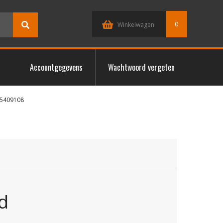
0
Winkelwagen
Accountgegevens
Wachtwoord vergeten
05409108
d