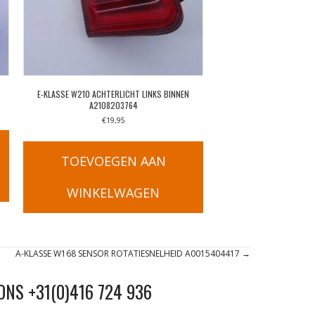
E-KLASSE W210 ACHTERLICHT LINKS BINNEN
A2108203764
€
19,95
TOEVOEGEN AAN
WINKELWAGEN
A-KLASSE W168 SENSOR ROTATIESNELHEID A0015404417 →
ONS +31(0)416 724 936