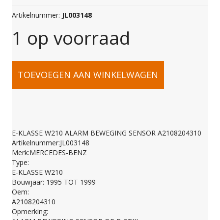
Artikelnummer:
JL003148
1 op voorraad
E-
TOEVOEGEN AAN WINKELWAGEN
KLASSE
W210
E-KLASSE W210 ALARM BEWEGING SENSOR A2108204310
Artikelnummer:JL003148
ALARM
Merk:MERCEDES-BENZ
Type:
E-KLASSE W210
BEWEGING
Bouwjaar: 1995 TOT 1999
Oem:
A2108204310
SENSOR
Opmerking: