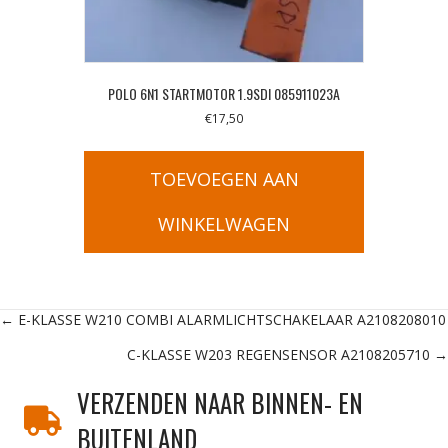
POLO 6N1 STARTMOTOR 1.9SDI 085911023A
€
17,50
TOEVOEGEN AAN
WINKELWAGEN
Posts
← E-KLASSE W210 COMBI ALARMLICHTSCHAKELAAR A2108208010
C-KLASSE W203 REGENSENSOR A2108205710 →
navigation
VERZENDEN NAAR BINNEN- EN
BUITENLAND