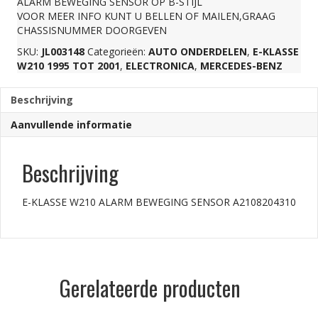
ALARM BEWEGING SENSOR OP B-STIJL
VOOR MEER INFO KUNT U BELLEN OF MAILEN,GRAAG
A2108204310
CHASSISNUMMER DOORGEVEN
SKU:
JL003148
Categorieën:
AUTO ONDERDELEN
,
E-KLASSE
aantal
W210 1995 TOT 2001
,
ELECTRONICA
,
MERCEDES-BENZ
Beschrijving
Aanvullende informatie
Beschrijving
E-KLASSE W210 ALARM BEWEGING SENSOR A2108204310
Gerelateerde producten