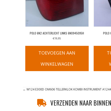
POLO 6N2 ACHTERLICHT LINKS 6N0945095H
POLO 
€
19,95
TOEVOEGEN AAN
T
WINKELWAGEN
Posts
← W124 E300D OM606 TELLERKLOK KOMBI INSTRUMENT A124
navigation
VERZENDEN NAAR BINNEN