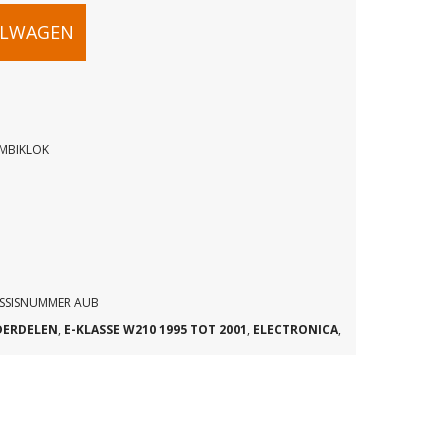
ELWAGEN
OMBIKLOK
OK
K
ASSISNUMMER AUB
DERDELEN
,
E-KLASSE W210 1995 TOT 2001
,
ELECTRONICA
,
48