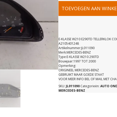
E-
TOEVOEGEN AAN WINK
KLASSE
W210
E-KLASSE W210 E290TD TELLERKLOK C
A2105401248
Artikelnummer:JL011090
E290TD
Merk:MERCEDES-BENZ
Type:E-KLASSE W210 290TD
Bouwjaar:1997 TOT 2000
TELLERKL
Opmerking:
ORIGINEEL MERCEDES-BENZ
GEBRUIKT MAAR GOEDE STAAT
COMBIKLO
VOOR MEER INFO BEL OF MAIL MET CH
SKU:
JL011090
Categorieën:
AUTO ON
MERCEDES-BENZ
A21054012
aantal