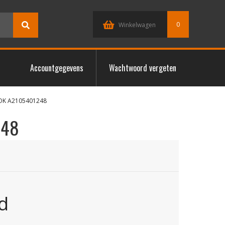
0
Winkelwagen
Accountgegevens
Wachtwoord vergeten
LOK A2105401248
248
d