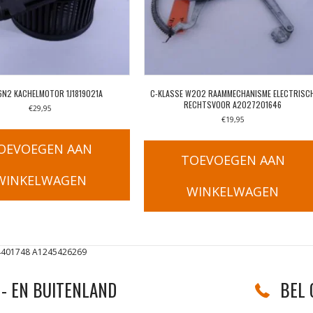
6N2 KACHELMOTOR 1J1819021A
C-KLASSE W202 RAAMMECHANISME ELECTRISC
RECHTSVOOR A2027201646
€
29,95
€
19,95
OEVOEGEN AAN
TOEVOEGEN AAN
WINKELWAGEN
WINKELWAGEN
4401748 A1245426269
- EN BUITENLAND
BEL 