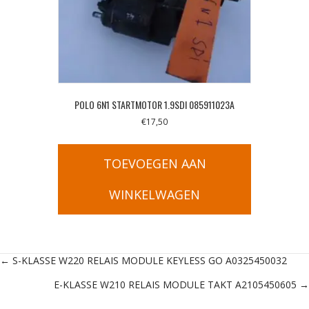
POLO 6N1 STARTMOTOR 1.9SDI 085911023A
€
17,50
TOEVOEGEN AAN
WINKELWAGEN
Posts
← S-KLASSE W220 RELAIS MODULE KEYLESS GO A0325450032
E-KLASSE W210 RELAIS MODULE TAKT A2105450605 →
navigation