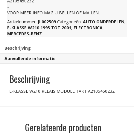
A2105450232
–
A2105450232
VOOR MEER INFO MAG U BELLEN OF MAILEN,
Artikelnummer:
JL002509
Categorieën:
AUTO ONDERDELEN
,
aantal
E-KLASSE W210 1995 TOT 2001
,
ELECTRONICA
,
MERCEDES-BENZ
Beschrijving
Aanvullende informatie
Beschrijving
E-KLASSE W210 RELAIS MODULE TAKT A2105450232
Gerelateerde producten