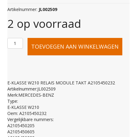
Artikelnummer:
JL002509
2 op voorraad
E-
TOEVOEGEN AAN WINKELWAGEN
KLASSE
W210
E-KLASSE W210 RELAIS MODULE TAKT A2105450232
Artikelnummer:JL002509
RELAIS
Merk:MERCEDES-BENZ
Type:
E-KLASSE W210
MODULE
Oem: A2105450232
Vergelijkbare nummers:
A2105450205
TAKT
A2105450605