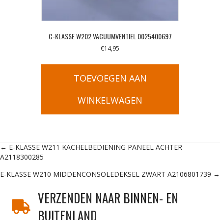
C-KLASSE W202 VACUUMVENTIEL 0025400697
€
14,95
TOEVOEGEN AAN
WINKELWAGEN
Posts
← E-KLASSE W211 KACHELBEDIENING PANEEL ACHTER
A2118300285
navigation
E-KLASSE W210 MIDDENCONSOLEDEKSEL ZWART A2106801739 →
VERZENDEN NAAR BINNEN- EN
BUITENLAND