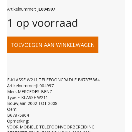
Artikelnummer:
JL004997
1 op voorraad
E-
TOEVOEGEN AAN WINKELWAGEN
KLASSE
W211
E-KLASSE W211 TELEFOONCRADLE B67875864
Artikelnummer:JL004997
TELEFOONCRADLE
Merk:MERCEDES-BENZ
Type:E-KLASSE W211
Bouwjaar: 2002 TOT 2008
B67875864
Oem:
B67875864
Opmerking:
aantal
VOOR MOBIELE TELEFOONVOORBEREIDING