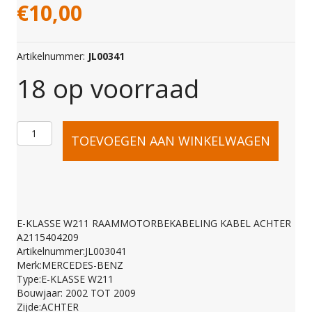
€
10,00
Artikelnummer:
JL00341
18 op voorraad
E-
TOEVOEGEN AAN WINKELWAGEN
KLASSE
W211
E-KLASSE W211 RAAMMOTORBEKABELING KABEL ACHTER
A2115404209
RAAMMOTORBEKABE
Artikelnummer:JL003041
Merk:MERCEDES-BENZ
Type:E-KLASSE W211
KABEL
Bouwjaar: 2002 TOT 2009
Zijde:ACHTER