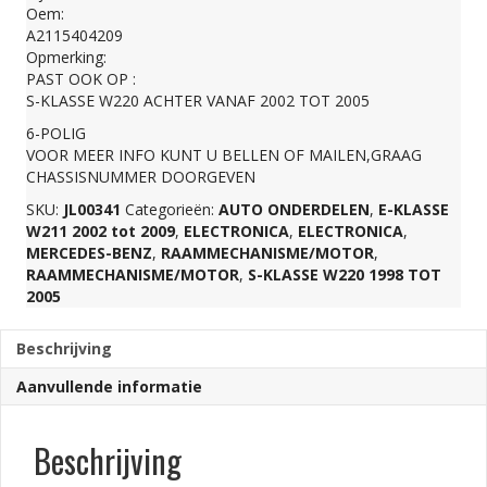
Oem:
ACHTER
A2115404209
Opmerking:
PAST OOK OP :
A2115404209
S-KLASSE W220 ACHTER VANAF 2002 TOT 2005
6-POLIG
aantal
VOOR MEER INFO KUNT U BELLEN OF MAILEN,GRAAG
CHASSISNUMMER DOORGEVEN
SKU:
JL00341
Categorieën:
AUTO ONDERDELEN
,
E-KLASSE
W211 2002 tot 2009
,
ELECTRONICA
,
ELECTRONICA
,
MERCEDES-BENZ
,
RAAMMECHANISME/MOTOR
,
RAAMMECHANISME/MOTOR
,
S-KLASSE W220 1998 TOT
2005
Beschrijving
Aanvullende informatie
Beschrijving