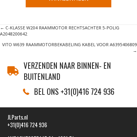
Posts
← C-KLASSE W204 RAAMMOTOR RECHTSACHTER 5-POLIG
A2048200642
navigation
VITO W639 RAAMMOTORBEKABELING KABEL VOOR A6395406809
→
VERZENDEN NAAR BINNEN- EN
BUITENLAND
BEL ONS +31(0)416 724 936
JLParts.nl
+31(0)416 724 936