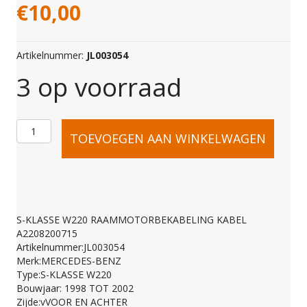
€
10,00
Artikelnummer:
JL003054
3 op voorraad
S-
TOEVOEGEN AAN WINKELWAGEN
KLASSE
W220
S-KLASSE W220 RAAMMOTORBEKABELING KABEL
A2208200715
RAAMMOTORBEKABE
Artikelnummer:JL003054
Merk:MERCEDES-BENZ
Type:S-KLASSE W220
KABEL
Bouwjaar: 1998 TOT 2002
Zijde:vVOOR EN ACHTER