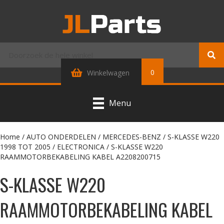
0
Winkelwagen
Menu
Home
/
AUTO ONDERDELEN
/
MERCEDES-BENZ
/
S-KLASSE W220
1998 TOT 2005
/
ELECTRONICA
/ S-KLASSE W220
RAAMMOTORBEKABELING KABEL A2208200715
S-KLASSE W220
RAAMMOTORBEKABELING KABEL