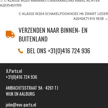
Posts
← C-KLASSE W203 RAAMMOTORBEKABELING KABEL ACHTER
A2035403709
navigation
C-KLASSE W204 SCHAKELPOOKHOES H6 ZWART LEDER
A2042671410 9E38 →
VERZENDEN NAAR BINNEN- EN
BUITENLAND
BEL ONS +31(0)416 724 936
JLParts.nl
+31(0)416 724 936
AMBACHTSSTRAAT 9A · 4261 TJ
WIJK EN AALBURG
john@evo-parts.nl