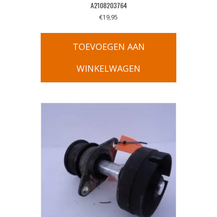
A2108203764
€
19,95
TOEVOEGEN AAN
WINKELWAGEN