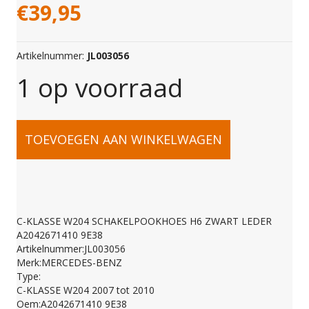
€
39,95
Artikelnummer:
JL003056
1 op voorraad
C-
TOEVOEGEN AAN WINKELWAGEN
KLASSE
W204
C-KLASSE W204 SCHAKELPOOKHOES H6 ZWART LEDER
A2042671410 9E38
SCHAKELPOOKHOES
Artikelnummer:JL003056
Merk:MERCEDES-BENZ
Type:
H6
C-KLASSE W204 2007 tot 2010
Oem:A2042671410 9E38