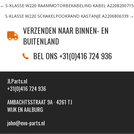
Posts
← S-KLASSE W220 RAAMMOTORBEKABELING KABEL A2208200715
S-KLASSE W220 SCHAKELPOOKRAND KASTANJE A2206806339 →
navigation
VERZENDEN NAAR BINNEN- EN
BUITENLAND
BEL ONS +31(0)416 724 936
JLParts.nl
+31(0)416 724 936
AMBACHTSSTRAAT 9A · 4261 TJ
WIJK EN AALBURG
john@evo-parts.nl