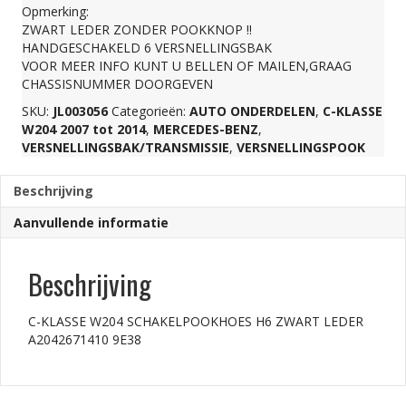
Opmerking:
ZWART
ZWART LEDER ZONDER POOKKNOP !!
HANDGESCHAKELD 6 VERSNELLINGSBAK
VOOR MEER INFO KUNT U BELLEN OF MAILEN,GRAAG
LEDER
CHASSISNUMMER DOORGEVEN
SKU:
JL003056
Categorieën:
AUTO ONDERDELEN
,
C-KLASSE
A2042671410
W204 2007 tot 2014
,
MERCEDES-BENZ
,
VERSNELLINGSBAK/TRANSMISSIE
,
VERSNELLINGSPOOK
9E38
Beschrijving
Aanvullende informatie
aantal
Beschrijving
C-KLASSE W204 SCHAKELPOOKHOES H6 ZWART LEDER
A2042671410 9E38