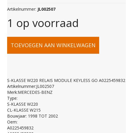
Artikelnummer:
JL002507
1 op voorraad
S-
TOEVOEGEN AAN WINKELWAGEN
KLASSE
W220
S-KLASSE W220 RELAIS MODULE KEYLESS GO A0225459832
Artikelnummer:JL002507
RELAIS
Merk:MERCEDES-BENZ
Type:
S-KLASSE W220
MODULE
CL-KLASSE W215
Bouwjaar: 1998 TOT 2002
Oem:
KEYLESS
A0225459832