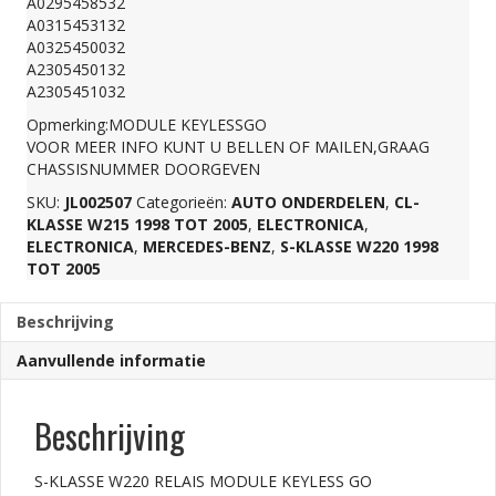
A0295458532
A0315453132
GO
A0325450032
A2305450132
A2305451032
A0225459832
Opmerking:MODULE KEYLESSGO
VOOR MEER INFO KUNT U BELLEN OF MAILEN,GRAAG
aantal
CHASSISNUMMER DOORGEVEN
SKU:
JL002507
Categorieën:
AUTO ONDERDELEN
,
CL-
KLASSE W215 1998 TOT 2005
,
ELECTRONICA
,
ELECTRONICA
,
MERCEDES-BENZ
,
S-KLASSE W220 1998
TOT 2005
Beschrijving
Aanvullende informatie
Beschrijving
S-KLASSE W220 RELAIS MODULE KEYLESS GO