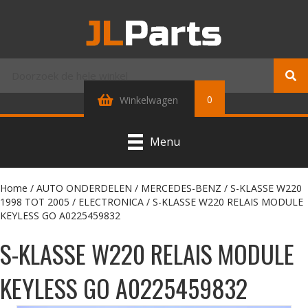
0
Winkelwagen
Menu
Home
/
AUTO ONDERDELEN
/
MERCEDES-BENZ
/
S-KLASSE W220
1998 TOT 2005
/
ELECTRONICA
/ S-KLASSE W220 RELAIS MODULE
KEYLESS GO A0225459832
S-KLASSE W220 RELAIS MODULE
KEYLESS GO A0225459832