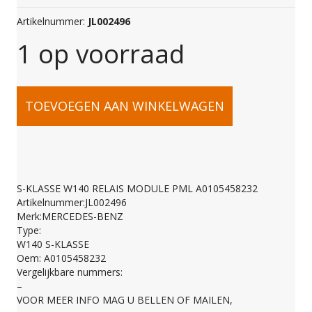
Artikelnummer:
JL002496
1 op voorraad
S-
TOEVOEGEN AAN WINKELWAGEN
KLASSE
W140
S-KLASSE W140 RELAIS MODULE PML A0105458232
Artikelnummer:JL002496
RELAIS
Merk:MERCEDES-BENZ
Type:
W140 S-KLASSE
MODULE
Oem: A0105458232
Vergelijkbare nummers:
–
PML
VOOR MEER INFO MAG U BELLEN OF MAILEN,