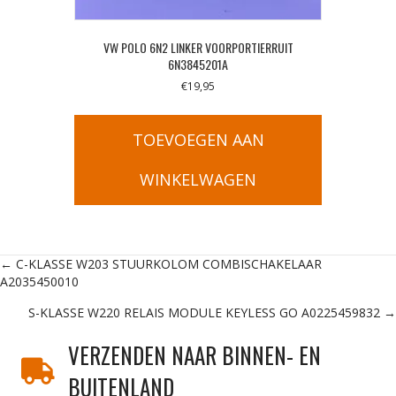
VW POLO 6N2 LINKER VOORPORTIERRUIT
6N3845201A
€
19,95
TOEVOEGEN AAN
WINKELWAGEN
Posts
← C-KLASSE W203 STUURKOLOM COMBISCHAKELAAR
A2035450010
navigation
S-KLASSE W220 RELAIS MODULE KEYLESS GO A0225459832 →
VERZENDEN NAAR BINNEN- EN
BUITENLAND