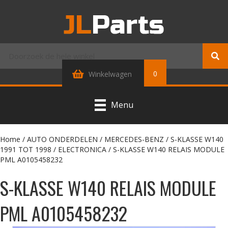
0
Winkelwagen
Menu
Home
/
AUTO ONDERDELEN
/
MERCEDES-BENZ
/
S-KLASSE W140
1991 TOT 1998
/
ELECTRONICA
/ S-KLASSE W140 RELAIS MODULE
PML A0105458232
S-KLASSE W140 RELAIS MODULE
PML A0105458232