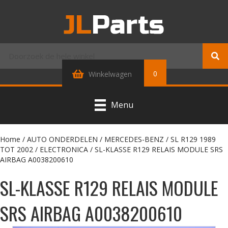
0
Winkelwagen
Menu
Home
/
AUTO ONDERDELEN
/
MERCEDES-BENZ
/
SL R129 1989
TOT 2002
/
ELECTRONICA
/ SL-KLASSE R129 RELAIS MODULE SRS
AIRBAG A0038200610
SL-KLASSE R129 RELAIS MODULE
SRS AIRBAG A0038200610