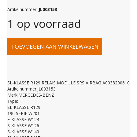
Artikelnummer:
JL003153
1 op voorraad
SL-
TOEVOEGEN AAN WINKELWAGEN
KLASSE
R129
SL-KLASSE R129 RELAIS MODULE SRS AIRBAG A0038200610
Artikelnummer:JL003153
RELAIS
Merk:MERCEDES-BENZ
Type:
SL-KLASSE R129
MODULE
190 SERIE W201
E-KLASSE W124
S-KLASSE W126
SRS
S-KLASSE W140