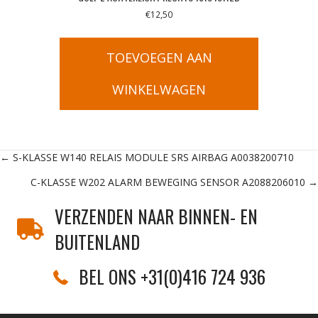
€
12,50
TOEVOEGEN AAN
WINKELWAGEN
Posts
← S-KLASSE W140 RELAIS MODULE SRS AIRBAG A0038200710
C-KLASSE W202 ALARM BEWEGING SENSOR A2088206010 →
navigation
VERZENDEN NAAR BINNEN- EN
BUITENLAND
BEL ONS +31(0)416 724 936