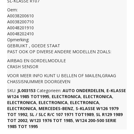
SL-KLASSE R107
Oem:
AIRBAG
A0038200610
A0038200710
A0038200610
A0048201910
A0048202410
Opmerking:
aantal
GEBRUIKT , GOEDE STAAT
PAST OOK OP DIVERSE ANDERE MODELLEN ZOALS:
AIRBAG EN GORDELMODULE
CRASH SENSOR
VOOR MEER INFO KUNT U BELLEN OF MAILEN,GRAAG
CHASSISNUMMER DOORGEVEN
SKU:
JL003153
Categorieën:
AUTO ONDERDELEN
,
E-KLASSE
W124 1985 TOT1995
,
ELECTRONICA
,
ELECTRONICA
,
ELECTRONICA
,
ELECTRONICA
,
ELECTRONICA
,
ELECTRONICA
,
MERCEDES-BENZ
,
S-KLASSE W126 1979
TOT 1992
,
SL / SLC R/C 107 1971 TOT1989
,
SL R129 1989
TOT 2002
,
W123 1976 TOT 1985
,
W124 200-500 SERIE
1985 TOT 1995