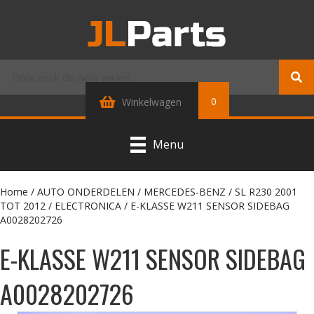
0
Winkelwagen
Menu
Home
/
AUTO ONDERDELEN
/
MERCEDES-BENZ
/
SL R230 2001
TOT 2012
/
ELECTRONICA
/ E-KLASSE W211 SENSOR SIDEBAG
A0028202726
E-KLASSE W211 SENSOR SIDEBAG
A0028202726