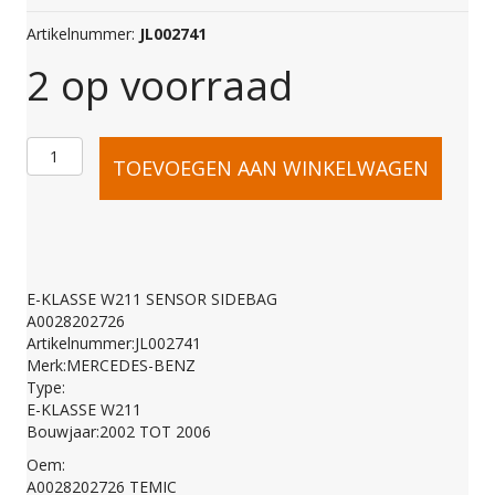
Artikelnummer:
JL002741
2 op voorraad
E-
TOEVOEGEN AAN WINKELWAGEN
KLASSE
W211
E-KLASSE W211 SENSOR SIDEBAG
A0028202726
SENSOR
Artikelnummer:JL002741
Merk:MERCEDES-BENZ
Type:
SIDEBAG
E-KLASSE W211
Bouwjaar:2002 TOT 2006
Oem:
A0028202726
A0028202726 TEMIC