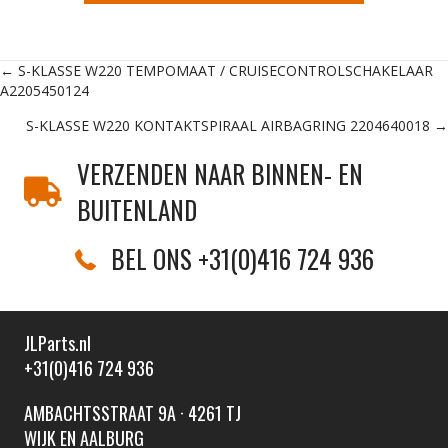
Posts
← S-KLASSE W220 TEMPOMAAT / CRUISECONTROLSCHAKELAAR
A2205450124
navigation
S-KLASSE W220 KONTAKTSPIRAAL AIRBAGRING 2204640018 →
VERZENDEN NAAR BINNEN- EN
BUITENLAND
BEL ONS +31(0)416 724 936
JLParts.nl
+31(0)416 724 936
AMBACHTSSTRAAT 9A · 4261 TJ
WIJK EN AALBURG