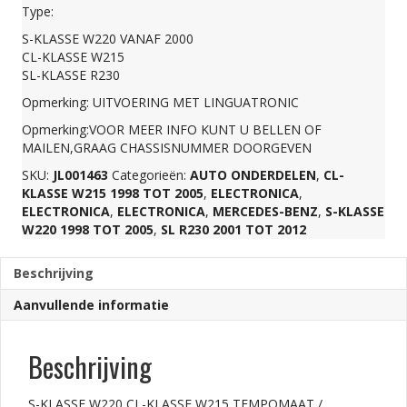
Type:
KLASSE
S-KLASSE W220 VANAF 2000
CL-KLASSE W215
W215
SL-KLASSE R230
Opmerking: UITVOERING MET LINGUATRONIC
TEMPOMAAT
Opmerking:VOOR MEER INFO KUNT U BELLEN OF
MAILEN,GRAAG CHASSISNUMMER DOORGEVEN
/
SKU:
JL001463
Categorieën:
AUTO ONDERDELEN
,
CL-
KLASSE W215 1998 TOT 2005
,
ELECTRONICA
,
ELECTRONICA
,
ELECTRONICA
,
MERCEDES-BENZ
,
S-KLASSE
CRUISECONTROLSCH
W220 1998 TOT 2005
,
SL R230 2001 TOT 2012
Beschrijving
0075457724
Aanvullende informatie
aantal
Beschrijving
S-KLASSE W220 CL-KLASSE W215 TEMPOMAAT /