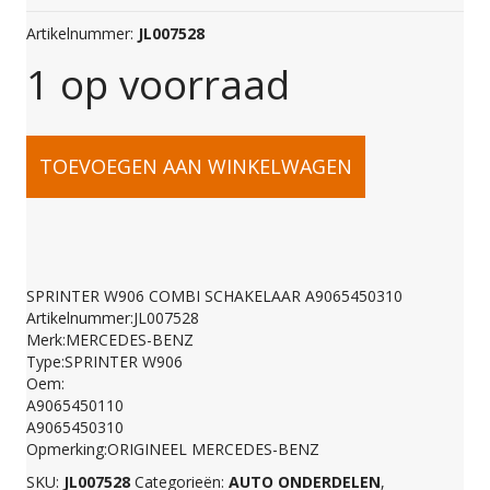
Artikelnummer:
JL007528
1 op voorraad
SPRINTER
TOEVOEGEN AAN WINKELWAGEN
W906
COMBI
SPRINTER W906 COMBI SCHAKELAAR A9065450310
Artikelnummer:JL007528
SCHAKELAAR
Merk:MERCEDES-BENZ
Type:SPRINTER W906
Oem:
A9065450310
A9065450110
A9065450310
Opmerking:ORIGINEEL MERCEDES-BENZ
aantal
SKU:
JL007528
Categorieën:
AUTO ONDERDELEN
,