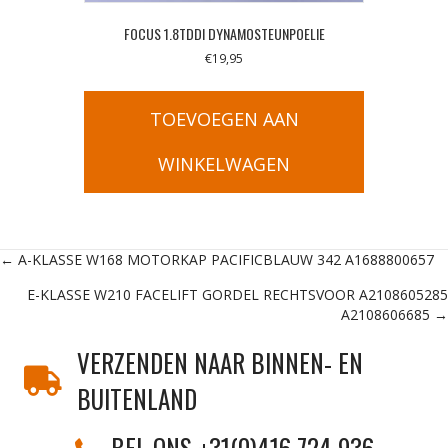
FOCUS 1.8TDDI DYNAMOSTEUNPOELIE
€
19,95
TOEVOEGEN AAN
WINKELWAGEN
Posts
← A-KLASSE W168 MOTORKAP PACIFICBLAUW 342 A1688800657
E-KLASSE W210 FACELIFT GORDEL RECHTSVOOR A2108605285
navigation
A2108606685 →
VERZENDEN NAAR BINNEN- EN
BUITENLAND
BEL ONS +31(0)416 724 936