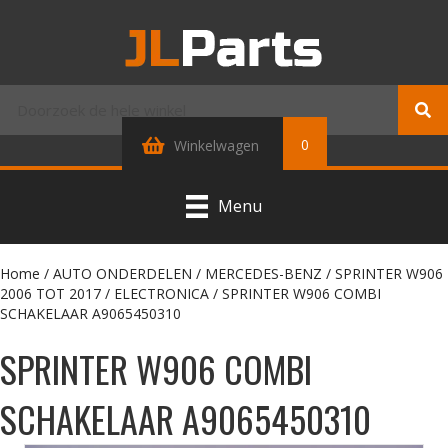
0
Winkelwagen
Menu
Home
/
AUTO ONDERDELEN
/
MERCEDES-BENZ
/
SPRINTER W906
2006 TOT 2017
/
ELECTRONICA
/ SPRINTER W906 COMBI
SCHAKELAAR A9065450310
SPRINTER W906 COMBI
SCHAKELAAR A9065450310