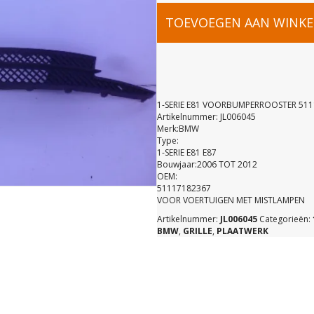
1-
TOEVOEGEN AAN WINK
SERIE
E81
1-SERIE E81 VOORBUMPERROOSTER 51
Artikelnummer: JL006045
Merk:BMW
VOORBUMP
Type:
1-SERIE E81 E87
Bouwjaar:2006 TOT 2012
511171823
OEM:
51117182367
VOOR VOERTUIGEN MET MISTLAMPEN
aantal
Artikelnummer:
JL006045
Categorieën:
BMW
,
GRILLE
,
PLAATWERK