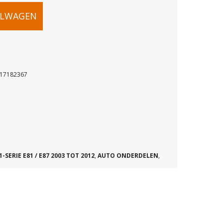
ELWAGEN
117182367
ERROOSTER
67
1-SERIE E81 / E87 2003 TOT 2012
,
AUTO ONDERDELEN
,