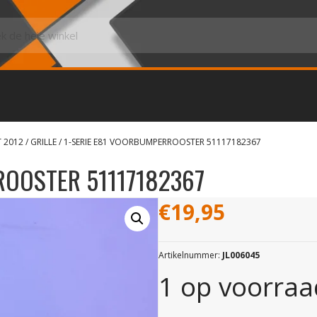
T 2012
/
GRILLE
/ 1-SERIE E81 VOORBUMPERROOSTER 51117182367
ROOSTER 51117182367
€
19,95
Artikelnummer:
JL006045
1 op voorraa