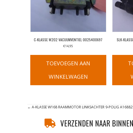
C-KLASSE W202 VACUUMVENTIEL 0025400697
SLK-KLASS
€
14,95
TOEVOEGEN AAN
T
WINKELWAGEN
Posts
← A-KLASSE W168 RAAMMOTOR LINKSACHTER 9-POLIG A16882
navigation
VERZENDEN NAAR BINNEN