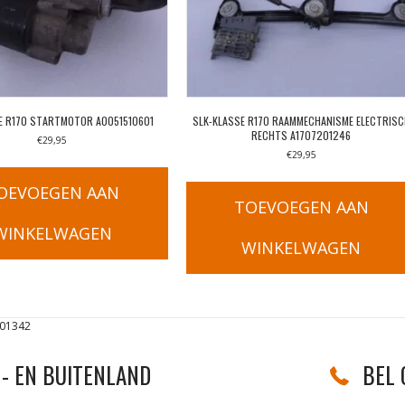
E R170 STARTMOTOR A0051510601
SLK-KLASSE R170 RAAMMECHANISME ELECTRIS
RECHTS A1707201246
€
29,95
€
29,95
OEVOEGEN AAN
TOEVOEGEN AAN
WINKELWAGEN
WINKELWAGEN
01342
- EN BUITENLAND
BEL 