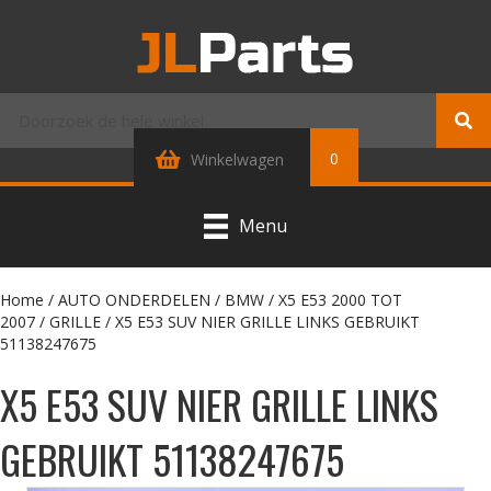
0
Winkelwagen
Menu
Home
/
AUTO ONDERDELEN
/
BMW
/
X5 E53 2000 TOT
2007
/
GRILLE
/ X5 E53 SUV NIER GRILLE LINKS GEBRUIKT
51138247675
X5 E53 SUV NIER GRILLE LINKS
GEBRUIKT 51138247675