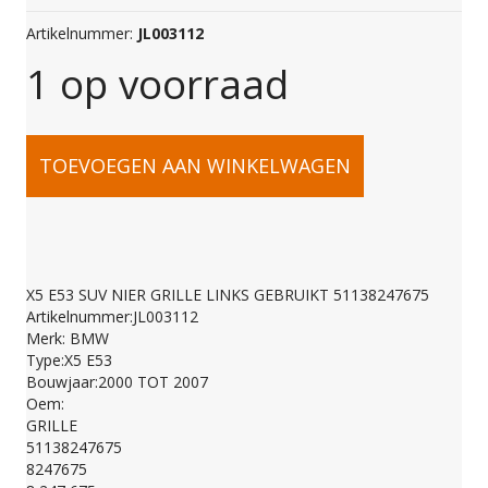
Artikelnummer:
JL003112
1 op voorraad
X5
TOEVOEGEN AAN WINKELWAGEN
E53
SUV
X5 E53 SUV NIER GRILLE LINKS GEBRUIKT 51138247675
Artikelnummer:JL003112
NIER
Merk: BMW
Type:X5 E53
Bouwjaar:2000 TOT 2007
GRILLE
Oem:
GRILLE
51138247675
LINKS
8247675