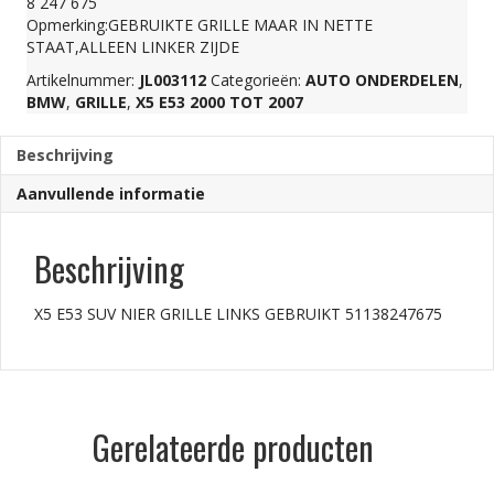
8 247 675
Opmerking:GEBRUIKTE GRILLE MAAR IN NETTE
GEBRUIKT
STAAT,ALLEEN LINKER ZIJDE
Artikelnummer:
JL003112
Categorieën:
AUTO ONDERDELEN
,
51138247675
BMW
,
GRILLE
,
X5 E53 2000 TOT 2007
Beschrijving
aantal
Aanvullende informatie
Beschrijving
X5 E53 SUV NIER GRILLE LINKS GEBRUIKT 51138247675
Gerelateerde producten