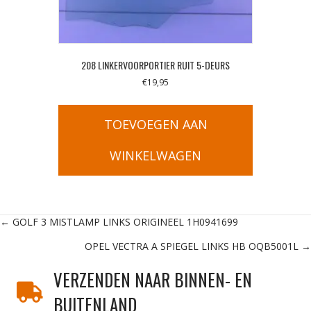
208 LINKERVOORPORTIER RUIT 5-DEURS
€
19,95
TOEVOEGEN AAN
WINKELWAGEN
Posts
← GOLF 3 MISTLAMP LINKS ORIGINEEL 1H0941699
OPEL VECTRA A SPIEGEL LINKS HB OQB5001L →
navigation
VERZENDEN NAAR BINNEN- EN
BUITENLAND