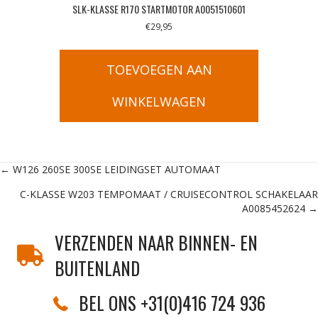
SLK-KLASSE R170 STARTMOTOR A0051510601
€
29,95
TOEVOEGEN AAN
WINKELWAGEN
Posts
← W126 260SE 300SE LEIDINGSET AUTOMAAT
C-KLASSE W203 TEMPOMAAT / CRUISECONTROL SCHAKELAAR
navigation
A0085452624 →
VERZENDEN NAAR BINNEN- EN
BUITENLAND
BEL ONS +31(0)416 724 936