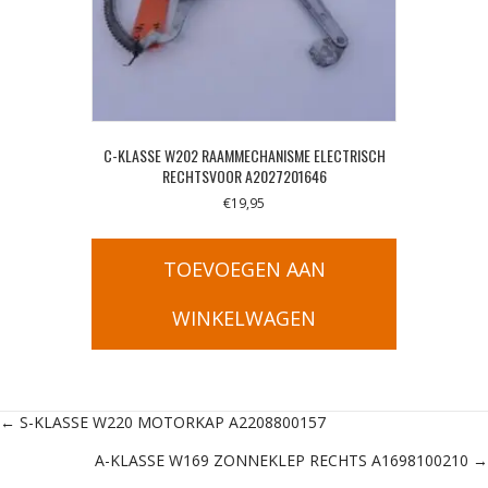
C-KLASSE W202 RAAMMECHANISME ELECTRISCH
RECHTSVOOR A2027201646
€
19,95
TOEVOEGEN AAN
WINKELWAGEN
Posts
← S-KLASSE W220 MOTORKAP A2208800157
A-KLASSE W169 ZONNEKLEP RECHTS A1698100210 →
navigation