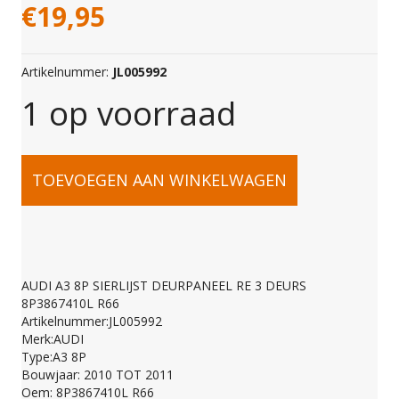
€
19,95
Artikelnummer:
JL005992
1 op voorraad
AUDI
TOEVOEGEN AAN WINKELWAGEN
A3
8P
AUDI A3 8P SIERLIJST DEURPANEEL RE 3 DEURS
8P3867410L R66
SIERLIJST
Artikelnummer:JL005992
Merk:AUDI
Type:A3 8P
DEURPANEEL
Bouwjaar: 2010 TOT 2011
Oem: 8P3867410L R66