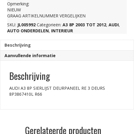
Opmerking:
RE
NIEUW
GRAAG ARTIKELNUMMER VERGELIJKEN
SKU:
JL005992
Categorieën:
A3 8P 2003 TOT 2012
,
AUDI
,
3
AUTO ONDERDELEN
,
INTERIEUR
DEURS
Beschrijving
Aanvullende informatie
8P3867410L
Beschrijving
R66
AUDI A3 8P SIERLIJST DEURPANEEL RE 3 DEURS
8P3867410L R66
aantal
Gerelateerde producten