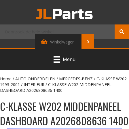
0
Winkelwagen
Menu
Home
/
AUTO ONDERDELEN
/
MERCEDES-BENZ
/
C-KLASSE W202
1993-2001
/
INTERIEUR
/ C-KLASSE W202 MIDDENPANEEL
DASHBOARD A2026808636 1400
C-KLASSE W202 MIDDENPANEEL
DASHBOARD A2026808636 1400