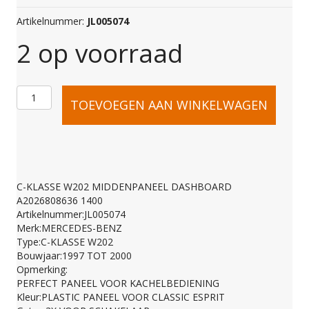
Artikelnummer:
JL005074
2 op voorraad
C-
TOEVOEGEN AAN WINKELWAGEN
KLASSE
W202
C-KLASSE W202 MIDDENPANEEL DASHBOARD
A2026808636 1400
MIDDENPANEEL
Artikelnummer:JL005074
Merk:MERCEDES-BENZ
Type:C-KLASSE W202
DASHBOARD
Bouwjaar:1997 TOT 2000
Opmerking:
PERFECT PANEEL VOOR KACHELBEDIENING
A2026808636
Kleur:PLASTIC PANEEL VOOR CLASSIC ESPRIT