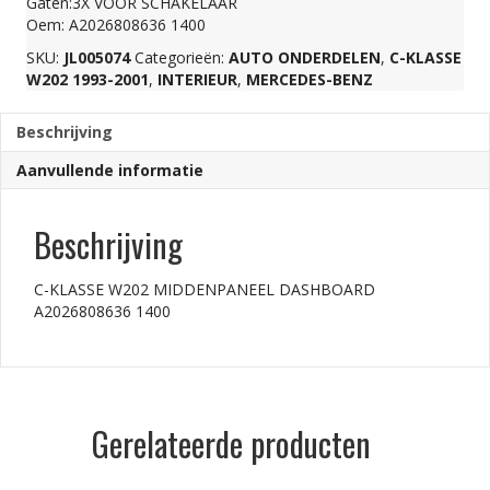
Gaten:3X VOOR SCHAKELAAR
Oem: A2026808636 1400
1400
SKU:
JL005074
Categorieën:
AUTO ONDERDELEN
,
C-KLASSE
W202 1993-2001
,
INTERIEUR
,
MERCEDES-BENZ
aantal
Beschrijving
Aanvullende informatie
Beschrijving
C-KLASSE W202 MIDDENPANEEL DASHBOARD
A2026808636 1400
Gerelateerde producten