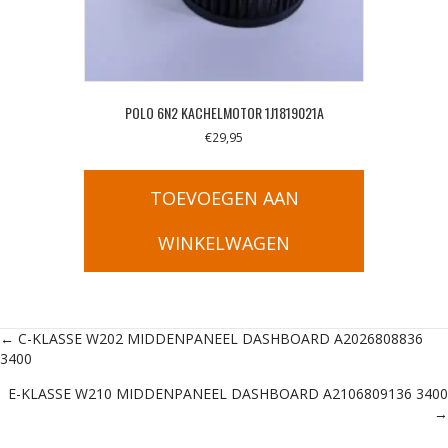
POLO 6N2 KACHELMOTOR 1J1819021A
€
29,95
TOEVOEGEN AAN
WINKELWAGEN
Posts
← C-KLASSE W202 MIDDENPANEEL DASHBOARD A2026808836
3400
navigation
E-KLASSE W210 MIDDENPANEEL DASHBOARD A2106809136 3400
→