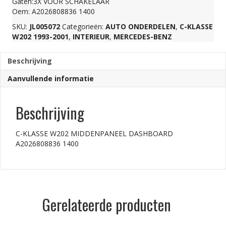
Gaten:3X VOOR SCHAKELAAR
Oem: A2026808836 1400
1400
SKU:
JL005072
Categorieën:
AUTO ONDERDELEN
,
C-KLASSE
W202 1993-2001
,
INTERIEUR
,
MERCEDES-BENZ
aantal
Beschrijving
Aanvullende informatie
Beschrijving
C-KLASSE W202 MIDDENPANEEL DASHBOARD
A2026808836 1400
Gerelateerde producten