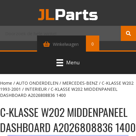
0
Winkelwagen
Menu
Home
/
AUTO ONDERDELEN
/
MERCEDES-BENZ
/
C-KLASSE W202
1993-2001
/
INTERIEUR
/ C-KLASSE W202 MIDDENPANEEL
DASHBOARD A2026808836 1400
C-KLASSE W202 MIDDENPANEEL
DASHBOARD A2026808836 1400