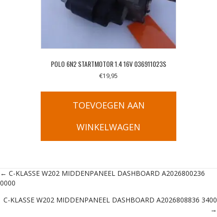
POLO 6N2 STARTMOTOR 1.4 16V 036911023S
€
19,95
TOEVOEGEN AAN
WINKELWAGEN
Posts
← C-KLASSE W202 MIDDENPANEEL DASHBOARD A2026800236
0000
navigation
C-KLASSE W202 MIDDENPANEEL DASHBOARD A2026808836 3400
→