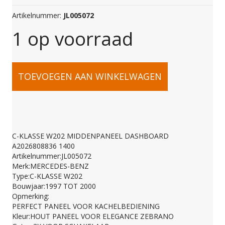
Artikelnummer:
JL005072
1 op voorraad
C-
TOEVOEGEN AAN WINKELWAGEN
KLASSE
W202
C-KLASSE W202 MIDDENPANEEL DASHBOARD
A2026808836 1400
MIDDENPANEEL
Artikelnummer:JL005072
Merk:MERCEDES-BENZ
Type:C-KLASSE W202
DASHBOARD
Bouwjaar:1997 TOT 2000
Opmerking:
PERFECT PANEEL VOOR KACHELBEDIENING
A2026808836
Kleur:HOUT PANEEL VOOR ELEGANCE ZEBRANO