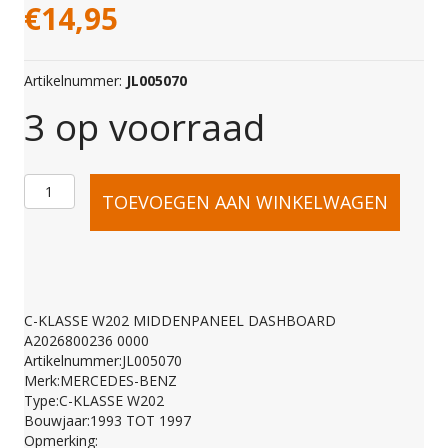
€
14,95
Artikelnummer:
JL005070
3 op voorraad
C-
TOEVOEGEN AAN WINKELWAGEN
KLASSE
W202
C-KLASSE W202 MIDDENPANEEL DASHBOARD
A2026800236 0000
MIDDENPANEEL
Artikelnummer:JL005070
Merk:MERCEDES-BENZ
Type:C-KLASSE W202
DASHBOARD
Bouwjaar:1993 TOT 1997
Opmerking: