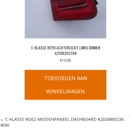
E-KLASSE W210 ACHTERLICHT LINKS BINNEN
A2108203764
€
19,95
TOEVOEGEN AAN
WINKELWAGEN
Posts
← C-KLASSE W202 MIDDENPANEEL DASHBOARD A2026800236
4000