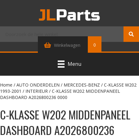
0
Winkelwagen
Menu
Home
/
AUTO ONDERDELEN
/
MERCEDES-BENZ
/
C-KLASSE W202
1993-2001
/
INTERIEUR
/ C-KLASSE W202 MIDDENPANEEL
DASHBOARD A2026800236 0000
C-KLASSE W202 MIDDENPANEEL
DASHBOARD A2026800236