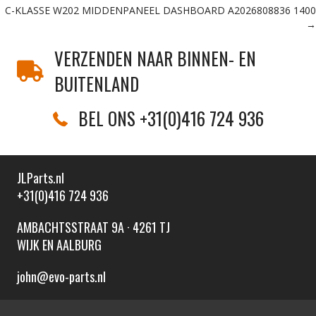
navigation
C-KLASSE W202 MIDDENPANEEL DASHBOARD A2026808836 1400
→
VERZENDEN NAAR BINNEN- EN
BUITENLAND
BEL ONS +31(0)416 724 936
JLParts.nl
+31(0)416 724 936
AMBACHTSSTRAAT 9A · 4261 TJ
WIJK EN AALBURG
john@evo-parts.nl