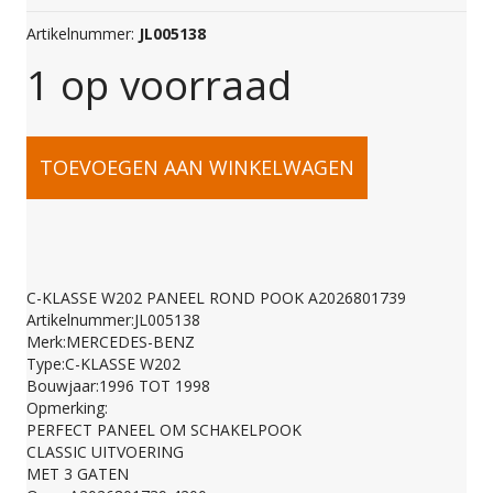
Artikelnummer:
JL005138
1 op voorraad
C-
TOEVOEGEN AAN WINKELWAGEN
KLASSE
W202
C-KLASSE W202 PANEEL ROND POOK A2026801739
Artikelnummer:JL005138
PANEEL
Merk:MERCEDES-BENZ
Type:C-KLASSE W202
Bouwjaar:1996 TOT 1998
ROND
Opmerking:
PERFECT PANEEL OM SCHAKELPOOK
CLASSIC UITVOERING
POOK
MET 3 GATEN