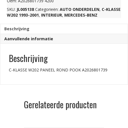
Oem: A2026801739 4200
SKU:
JL005138
Categorieën:
AUTO ONDERDELEN
,
C-KLASSE
A2026801739
W202 1993-2001
,
INTERIEUR
,
MERCEDES-BENZ
aantal
Beschrijving
Aanvullende informatie
Beschrijving
C-KLASSE W202 PANEEL ROND POOK A2026801739
Gerelateerde producten