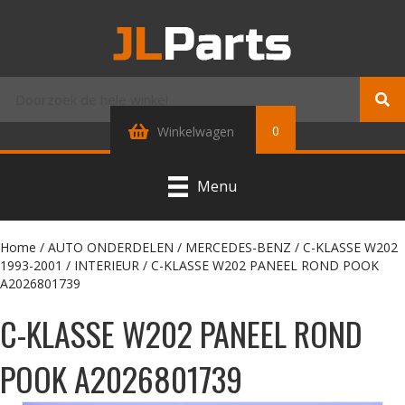
0
Winkelwagen
Menu
Home
/
AUTO ONDERDELEN
/
MERCEDES-BENZ
/
C-KLASSE W202
1993-2001
/
INTERIEUR
/ C-KLASSE W202 PANEEL ROND POOK
A2026801739
C-KLASSE W202 PANEEL ROND
POOK A2026801739