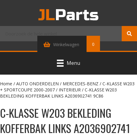
0
Winkelwagen
Menu
Home
/
AUTO ONDERDELEN
/
MERCEDES-BENZ
/
C-KLASSE W203
+ SPORTCOUPE 2000-2007
/
INTERIEUR
/ C-KLASSE W203
BEKLEDING KOFFERBAK LINKS A2036902741 9C86
C-KLASSE W203 BEKLEDING
KOFFERBAK LINKS A2036902741