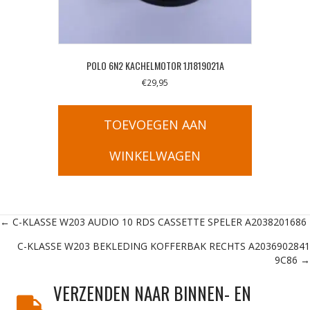
POLO 6N2 KACHELMOTOR 1J1819021A
€
29,95
TOEVOEGEN AAN
WINKELWAGEN
Posts
← C-KLASSE W203 AUDIO 10 RDS CASSETTE SPELER A2038201686
C-KLASSE W203 BEKLEDING KOFFERBAK RECHTS A2036902841
navigation
9C86 →
VERZENDEN NAAR BINNEN- EN