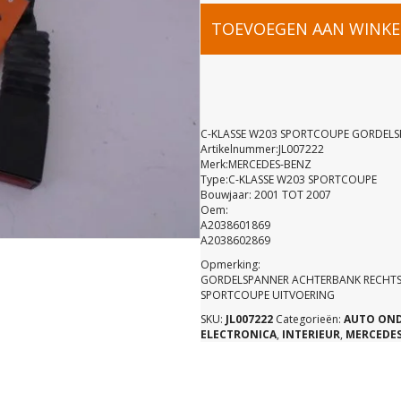
C-
TOEVOEGEN AAN WINK
KLASSE
W203
C-KLASSE W203 SPORTCOUPE GORDELS
Artikelnummer:JL007222
Merk:MERCEDES-BENZ
SPORTCOU
Type:C-KLASSE W203 SPORTCOUPE
Bouwjaar: 2001 TOT 2007
Oem:
GORDELSP
A2038601869
A2038602869
Opmerking:
RA
GORDELSPANNER ACHTERBANK RECHT
SPORTCOUPE UITVOERING
SKU:
JL007222
Categorieën:
AUTO ON
A20386018
ELECTRONICA
,
INTERIEUR
,
MERCEDE
aantal