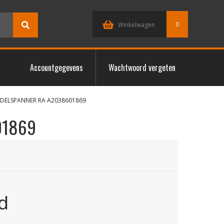
0
Winkelwagen
Accountgegevens
Wachtwoord vergeten
RDELSPANNER RA A2038601869
01869
d