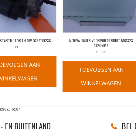
STARTMOTOR 1.4 16V 036911023S
MERIVA LINKER VOORPORTIERRUIT 5161323
13205917
€
19,95
€
19,95
OEVOEGEN AAN
TOEVOEGEN AAN
WINKELWAGEN
WINKELWAGEN
08985 9C94
- EN BUITENLAND
BEL 