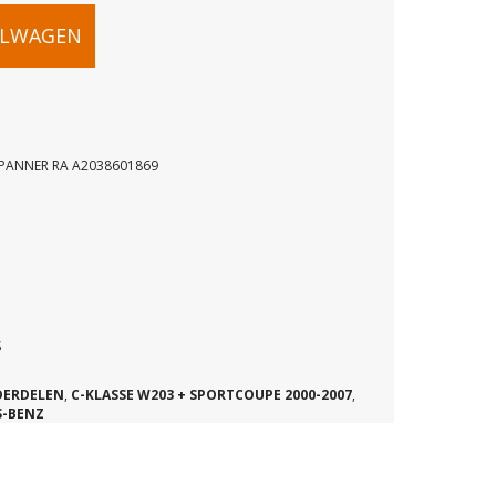
ELWAGEN
PANNER RA A2038601869
PE
ANNER
S
DERDELEN
,
C-KLASSE W203 + SPORTCOUPE 2000-2007
,
69
S-BENZ