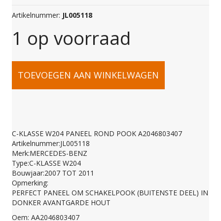
Artikelnummer:
JL005118
1 op voorraad
C-
TOEVOEGEN AAN WINKELWAGEN
KLASSE
W204
C-KLASSE W204 PANEEL ROND POOK A2046803407
Artikelnummer:JL005118
PANEEL
Merk:MERCEDES-BENZ
Type:C-KLASSE W204
Bouwjaar:2007 TOT 2011
ROND
Opmerking:
PERFECT PANEEL OM SCHAKELPOOK (BUITENSTE DEEL) IN
DONKER AVANTGARDE HOUT
POOK
Oem: AA2046803407