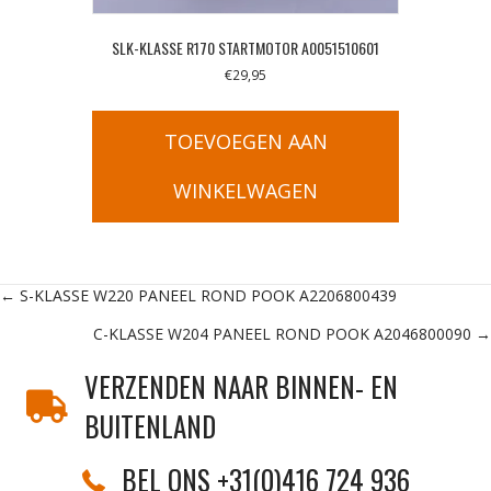
SLK-KLASSE R170 STARTMOTOR A0051510601
€
29,95
TOEVOEGEN AAN
WINKELWAGEN
Posts
← S-KLASSE W220 PANEEL ROND POOK A2206800439
C-KLASSE W204 PANEEL ROND POOK A2046800090 →
navigation
VERZENDEN NAAR BINNEN- EN
BUITENLAND
BEL ONS +31(0)416 724 936