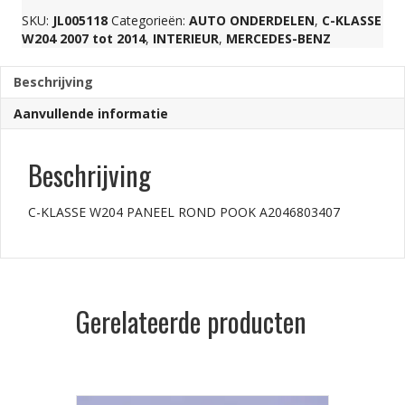
SKU:
JL005118
Categorieën:
AUTO ONDERDELEN
,
C-KLASSE
A2046803407
W204 2007 tot 2014
,
INTERIEUR
,
MERCEDES-BENZ
Beschrijving
aantal
Aanvullende informatie
Beschrijving
C-KLASSE W204 PANEEL ROND POOK A2046803407
Gerelateerde producten