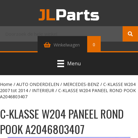
0
Winkelwagen
Menu
Home
/
AUTO ONDERDELEN
/
MERCEDES-BENZ
/
C-KLASSE W204
2007 tot 2014
/
INTERIEUR
/ C-KLASSE W204 PANEEL ROND POOK
A2046803407
C-KLASSE W204 PANEEL ROND
POOK A2046803407