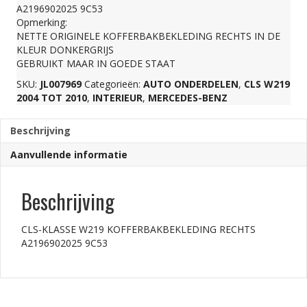
A2196902025 9C53
A2196902025
Opmerking:
NETTE ORIGINELE KOFFERBAKBEKLEDING RECHTS IN DE
KLEUR DONKERGRIJS
9C53
GEBRUIKT MAAR IN GOEDE STAAT
SKU:
JL007969
Categorieën:
AUTO ONDERDELEN
,
CLS W219
aantal
2004 TOT 2010
,
INTERIEUR
,
MERCEDES-BENZ
Beschrijving
Aanvullende informatie
Beschrijving
CLS-KLASSE W219 KOFFERBAKBEKLEDING RECHTS
A2196902025 9C53