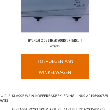
HYUNDAI IX 35 LINKER VOORPORTIERRUIT
€
29,95
TOEVOEGEN AAN
WINKELWAGEN
Posts
← CLS-KLASSE W219 KOFFERBAKBEKLEDING LINKS A2196900725
9C53
navigation
C-KLASSE W203 SPORTCOUPE DAKLIJST 2X A2036901962 →