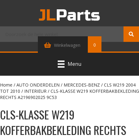
0
Winkelwagen
Menu
Home
/
AUTO ONDERDELEN
/
MERCEDES-BENZ
/
CLS W219 2004
TOT 2010
/
INTERIEUR
/ CLS-KLASSE W219 KOFFERBAKBEKLEDING
RECHTS A2196902025 9C53
CLS-KLASSE W219
KOFFERBAKBEKLEDING RECHTS