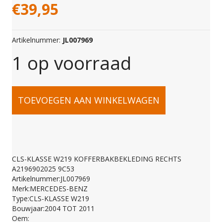
€
39,95
Artikelnummer:
JL007969
1 op voorraad
CLS-
TOEVOEGEN AAN WINKELWAGEN
KLASSE
W219
CLS-KLASSE W219 KOFFERBAKBEKLEDING RECHTS
A2196902025 9C53
KOFFERBAKBEKLEDI
Artikelnummer:JL007969
Merk:MERCEDES-BENZ
Type:CLS-KLASSE W219
RECHTS
Bouwjaar:2004 TOT 2011
Oem: