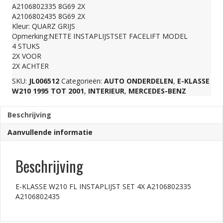
A2106802335 8G69 2X
SET
A2106802435 8G69 2X
Kleur: QUARZ GRIJS
Opmerking:NETTE INSTAPLIJSTSET FACELIFT MODEL
4X
4 STUKS
2X VOOR
2X ACHTER
A2106802335
SKU:
JL006512
Categorieën:
AUTO ONDERDELEN
,
E-KLASSE
W210 1995 TOT 2001
,
INTERIEUR
,
MERCEDES-BENZ
A2106802435
Beschrijving
aantal
Aanvullende informatie
Beschrijving
E-KLASSE W210 FL INSTAPLIJST SET 4X A2106802335
A2106802435