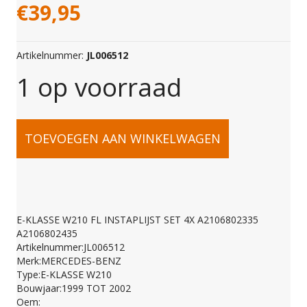
€
39,95
Artikelnummer:
JL006512
1 op voorraad
E-
TOEVOEGEN AAN WINKELWAGEN
KLASSE
W210
E-KLASSE W210 FL INSTAPLIJST SET 4X A2106802335
A2106802435
FL
Artikelnummer:JL006512
Merk:MERCEDES-BENZ
Type:E-KLASSE W210
INSTAPLIJST
Bouwjaar:1999 TOT 2002
Oem: