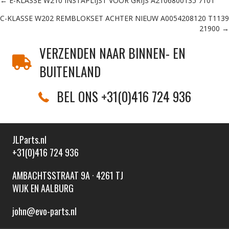
Posts
← E-KLASSE W210 INSTAPLIJST VOOR GRIJS A2106800135 7101
C-KLASSE W202 REMBLOKSET ACHTER NIEUW A0054208120 T1139
navigation
21900 →
VERZENDEN NAAR BINNEN- EN
BUITENLAND
BEL ONS +31(0)416 724 936
JLParts.nl
+31(0)416 724 936
AMBACHTSSTRAAT 9A · 4261 TJ
WIJK EN AALBURG
john@evo-parts.nl