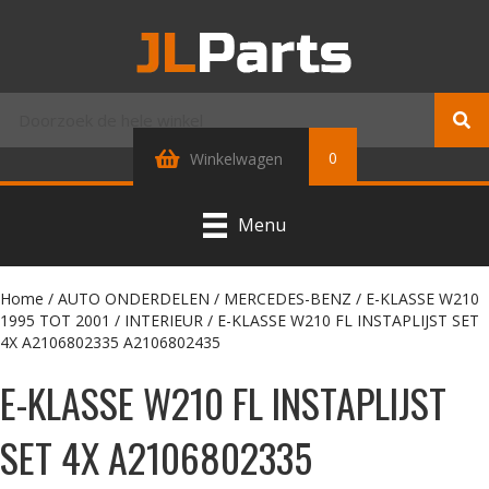
0
Winkelwagen
Menu
Home
/
AUTO ONDERDELEN
/
MERCEDES-BENZ
/
E-KLASSE W210
1995 TOT 2001
/
INTERIEUR
/ E-KLASSE W210 FL INSTAPLIJST SET
4X A2106802335 A2106802435
E-KLASSE W210 FL INSTAPLIJST
SET 4X A2106802335