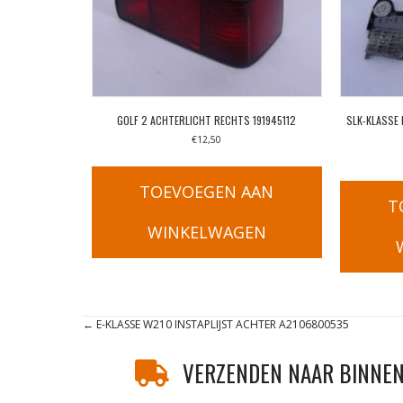
GOLF 2 ACHTERLICHT RECHTS 191945112
SLK-KLASSE
€
12,50
TOEVOEGEN AAN
T
WINKELWAGEN
Posts
← E-KLASSE W210 INSTAPLIJST ACHTER A2106800535
navigation
VERZENDEN NAAR BINNEN