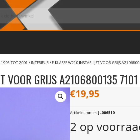
 1995 TOT 2001
/
INTERIEUR
/ E-KLASSE W210 INSTAPLIJST VOOR GRIJS A210680
ST VOOR GRIJS A2106800135 7101
€
19,95
Artikelnummer:
JL006510
2 op voorraa