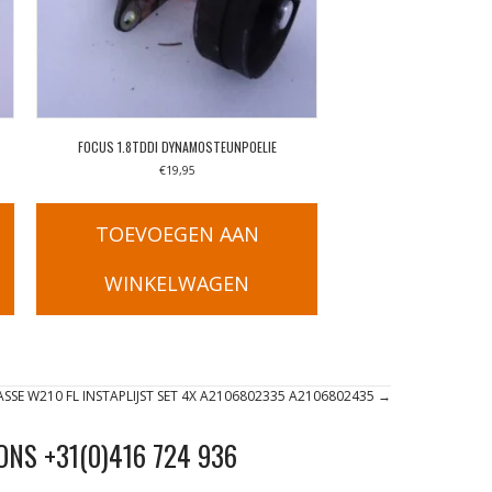
FOCUS 1.8TDDI DYNAMOSTEUNPOELIE
€
19,95
TOEVOEGEN AAN
WINKELWAGEN
ASSE W210 FL INSTAPLIJST SET 4X A2106802335 A2106802435 →
ONS +31(0)416 724 936