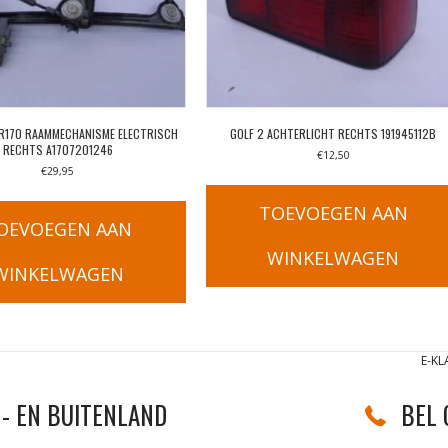
 R170 RAAMMECHANISME ELECTRISCH
GOLF 2 ACHTERLICHT RECHTS 191945112B
RECHTS A1707201246
€
12,50
€
29,95
TOEVOEGEN AAN
OEVOEGEN AAN
WINKELWAGEN
WINKELWAGEN
E-KL
- EN BUITENLAND
BEL 