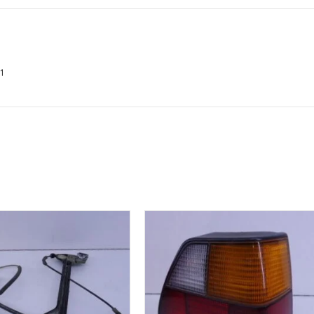
aantal
01