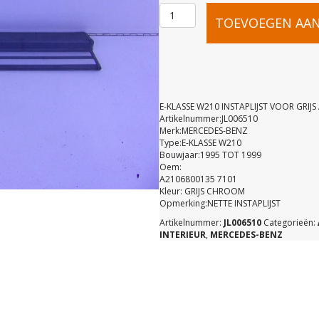
E-
TOEVOEGEN AA
KLASSE
W210
E-KLASSE W210 INSTAPLIJST VOOR GRIJ
Artikelnummer:JL006510
Merk:MERCEDES-BENZ
INSTAPLIJS
Type:E-KLASSE W210
Bouwjaar:1995 TOT 1999
Oem:
VOOR
A2106800135 7101
Kleur: GRIJS CHROOM
Opmerking:NETTE INSTAPLIJST
GRIJS
Artikelnummer:
JL006510
Categorieën:
INTERIEUR
,
MERCEDES-BENZ
A21068001
7101