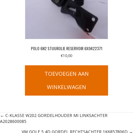
POLO 6N2 STUUROLIE RESERVOIR 6X0422371
€
10,00
TOEVOEGEN AAN
WINKELWAGEN
Posts
← C-KLASSE W202 GORDELHOUDER MI LINKSACHTER
A2028600085
navigation
VW GOLF 5 4D GORDEL RECHTSACHTER 1K6857806D →