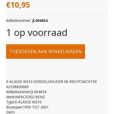
€
10,95
Artikelnummer:
JL004654
1 op voorraad
E-
TOEVOEGEN AAN WINKELWAGEN
KLASSE
W210
E-KLASSE W210 GORDELHOUDER MI RECHTSACHTER
A2108600669
GORDELHOUDER
Artikelnummer:JL004654
Merk:MERCEDES-BENZ
Type:E-KLASSE W210
MI
Bouwjaar:1999 TOT 2001
Oem: