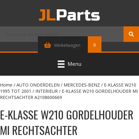
0
Winkelwagen
Menu
Home
/
AUTO ONDERDELEN
/
MERCEDES-BENZ
/
E-KLASSE W210
1995 TOT 2001
/
INTERIEUR
/ E-KLASSE W210 GORDELHOUDER MI
RECHTSACHTER A2108600669
E-KLASSE W210 GORDELHOUDER
MI RECHTSACHTER