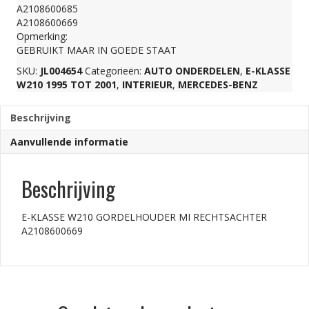
A2108600685
RECHTSACHTER
A2108600669
Opmerking:
GEBRUIKT MAAR IN GOEDE STAAT
A2108600669
SKU:
JL004654
Categorieën:
AUTO ONDERDELEN
,
E-KLASSE
W210 1995 TOT 2001
,
INTERIEUR
,
MERCEDES-BENZ
aantal
Beschrijving
Aanvullende informatie
Beschrijving
E-KLASSE W210 GORDELHOUDER MI RECHTSACHTER
A2108600669