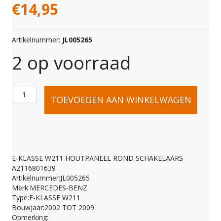
€
14,95
Artikelnummer:
JL005265
2 op voorraad
E-
TOEVOEGEN AAN WINKELWAGEN
KLASSE
W211
E-KLASSE W211 HOUTPANEEL ROND SCHAKELAARS
A2116801639
HOUTPANEEL
Artikelnummer:JL005265
Merk:MERCEDES-BENZ
Type:E-KLASSE W211
ROND
Bouwjaar:2002 TOT 2009
Opmerking: