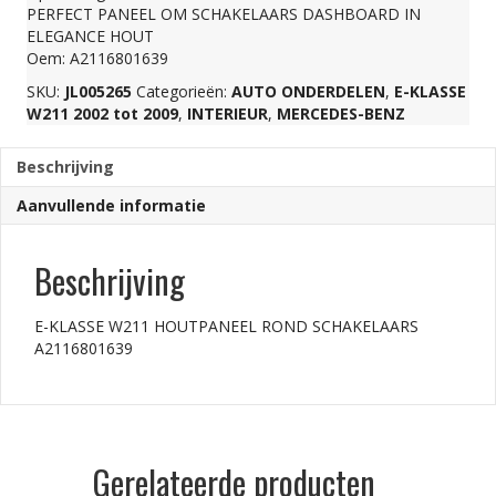
PERFECT PANEEL OM SCHAKELAARS DASHBOARD IN
SCHAKELAARS
ELEGANCE HOUT
Oem: A2116801639
SKU:
JL005265
Categorieën:
AUTO ONDERDELEN
,
E-KLASSE
A2116801639
W211 2002 tot 2009
,
INTERIEUR
,
MERCEDES-BENZ
aantal
Beschrijving
Aanvullende informatie
Beschrijving
E-KLASSE W211 HOUTPANEEL ROND SCHAKELAARS
A2116801639
Gerelateerde producten