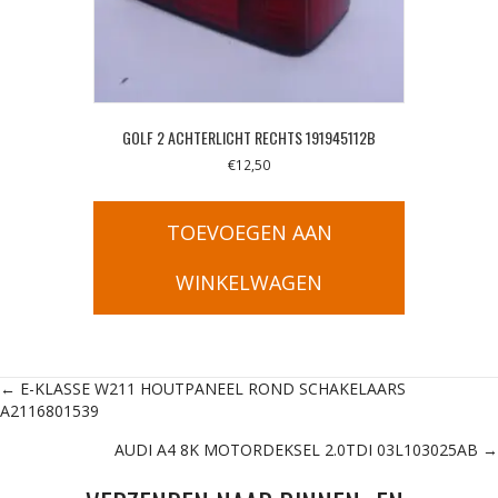
GOLF 2 ACHTERLICHT RECHTS 191945112B
€
12,50
TOEVOEGEN AAN
WINKELWAGEN
Posts
← E-KLASSE W211 HOUTPANEEL ROND SCHAKELAARS
A2116801539
navigation
AUDI A4 8K MOTORDEKSEL 2.0TDI 03L103025AB →