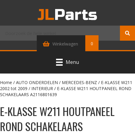
0
Winkelwagen
Menu
Home
/
AUTO ONDERDELEN
/
MERCEDES-BENZ
/
E-KLASSE W211
2002 tot 2009
/
INTERIEUR
/ E-KLASSE W211 HOUTPANEEL ROND
SCHAKELAARS A2116801639
E-KLASSE W211 HOUTPANEEL
ROND SCHAKELAARS