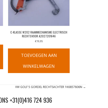
C-KLASSE W202 RAAMMECHANISME ELECTRISCH
RECHTSVOOR A2027201646
€
19,95
TOEVOEGEN AAN
WINKELWAGEN
VW GOLF 5 GORDEL RECHTSACHTER 1K6857806N →
ONS +31(0)416 724 936