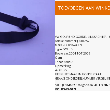
VW
TOEVOEGEN AAN WINK
GOLF
5
VW GOLF 5 4D GORDEL LINKSACHTER 1
Aritikelnummer:JL004657
Merk:VOLKSWAGEN
4D
Type:GOLF 5
Bouwjaar:2004 TOT 2009
Oem:
GORDEL
1K6857805D
Opmerking:
4-DEURS
LINKSACH
GEBRUIKT MAAR IN GOEDE STAAT
GRAAG ONDERDEELNUMMER VERGELIJK
SKU:
JL004657
Categorieën:
AUTO ON
1K6857805
VOLKSWAGEN
aantal