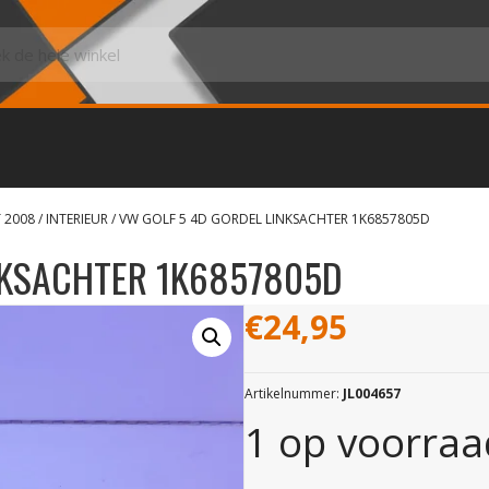
 2008
/
INTERIEUR
/ VW GOLF 5 4D GORDEL LINKSACHTER 1K6857805D
NKSACHTER 1K6857805D
€
24,95
Artikelnummer:
JL004657
1 op voorraa