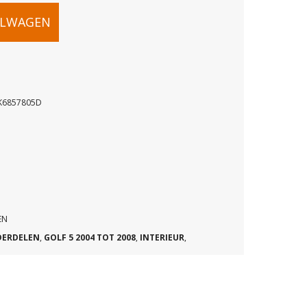
ELWAGEN
K6857805D
TER
EN
DERDELEN
,
GOLF 5 2004 TOT 2008
,
INTERIEUR
,
D