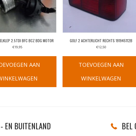
ELKLEP 2.5TDI BFC BCZ BDG MOTOR
GOLF 2 ACHTERLICHT RECHTS 191945112B
€
19,95
€
12,50
OEVOEGEN AAN
TOEVOEGEN AAN
WINKELWAGEN
WINKELWAGEN
- EN BUITENLAND
BEL 