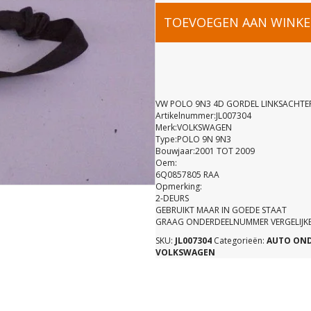
VW
TOEVOEGEN AAN WINK
POLO
9N3
VW POLO 9N3 4D GORDEL LINKSACHTE
Artikelnummer:JL007304
Merk:VOLKSWAGEN
4D
Type:POLO 9N 9N3
Bouwjaar:2001 TOT 2009
Oem:
GORDEL
6Q0857805 RAA
Opmerking:
2-DEURS
LINKSACH
GEBRUIKT MAAR IN GOEDE STAAT
GRAAG ONDERDEELNUMMER VERGELIJK
SKU:
JL007304
Categorieën:
AUTO ON
6Q0857805
VOLKSWAGEN
aantal