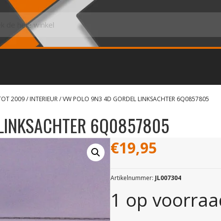
TOT 2009
/
INTERIEUR
/ VW POLO 9N3 4D GORDEL LINKSACHTER 6Q0857805
 LINKSACHTER 6Q0857805
€
19,95
Artikelnummer:
JL007304
1 op voorraa