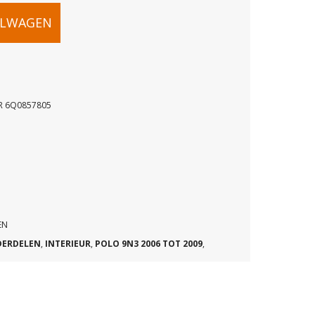
ELWAGEN
R 6Q0857805
TER
EN
DERDELEN
,
INTERIEUR
,
POLO 9N3 2006 TOT 2009
,