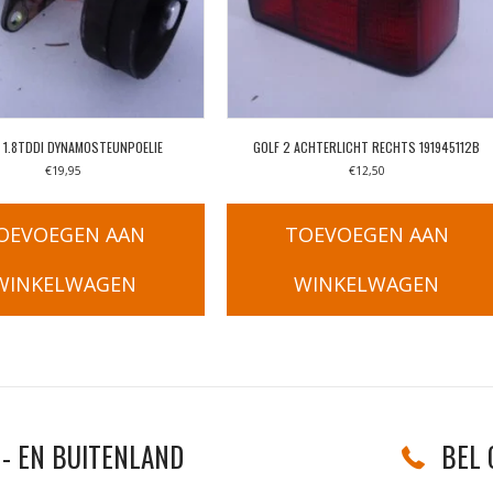
 1.8TDDI DYNAMOSTEUNPOELIE
GOLF 2 ACHTERLICHT RECHTS 191945112B
€
19,95
€
12,50
OEVOEGEN AAN
TOEVOEGEN AAN
WINKELWAGEN
WINKELWAGEN
- EN BUITENLAND
BEL 