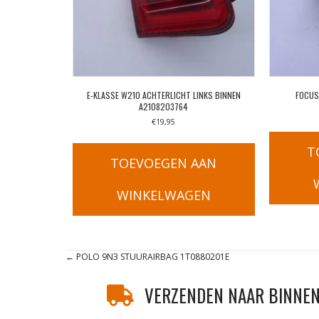
E-KLASSE W210 ACHTERLICHT LINKS BINNEN
FOCUS
A2108203764
€
19,95
T
TOEVOEGEN AAN
WINKELWAGEN
Posts
← POLO 9N3 STUURAIRBAG 1T0880201E
navigation
VERZENDEN NAAR BINNEN