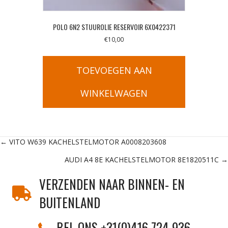
POLO 6N2 STUUROLIE RESERVOIR 6X0422371
€
10,00
TOEVOEGEN AAN
WINKELWAGEN
Posts
← VITO W639 KACHELSTELMOTOR A0008203608
AUDI A4 8E KACHELSTELMOTOR 8E1820511C →
navigation
VERZENDEN NAAR BINNEN- EN
BUITENLAND
BEL ONS +31(0)416 724 936