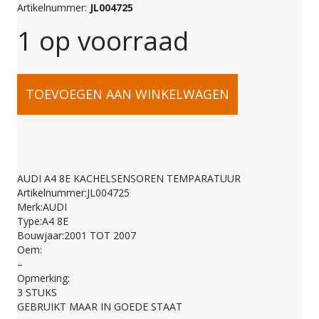
Artikelnummer:
JL004725
1 op voorraad
AUDI
TOEVOEGEN AAN WINKELWAGEN
A4
8E
AUDI A4 8E KACHELSENSOREN TEMPARATUUR
Artikelnummer:JL004725
KACHELSENSOREN
Merk:AUDI
Type:A4 8E
Bouwjaar:2001 TOT 2007
TEMPARATUUR
Oem:
–
Opmerking:
aantal
3 STUKS
GEBRUIKT MAAR IN GOEDE STAAT