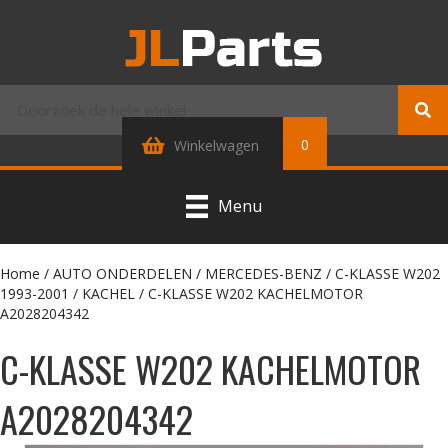
0
Winkelwagen
Menu
Home
/
AUTO ONDERDELEN
/
MERCEDES-BENZ
/
C-KLASSE W202
1993-2001
/
KACHEL
/ C-KLASSE W202 KACHELMOTOR
A2028204342
C-KLASSE W202 KACHELMOTOR
A2028204342