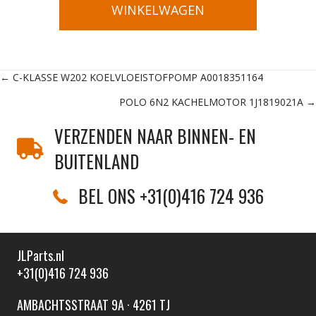
WINKELWAGEN
Posts
← C-KLASSE W202 KOELVLOEISTOFPOMP A0018351164
POLO 6N2 KACHELMOTOR 1J1819021A →
navigation
VERZENDEN NAAR BINNEN- EN
BUITENLAND
BEL ONS +31(0)416 724 936
JLParts.nl
+31(0)416 724 936
AMBACHTSSTRAAT 9A · 4261 TJ