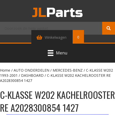
0
Winkelwagen
Menu
Home
/
AUTO ONDERDELEN
/
MERCEDES-BENZ
/
C-KLASSE W202
1993-2001
/
DASHBOARD
/ C-KLASSE W202 KACHELROOSTER RE
A2028300854 1427
C-KLASSE W202 KACHELROOSTER
RE A2028300854 1427