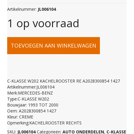
Artikelnummer:
JL006104
1 op voorraad
C-
TOEVOEGEN AAN WINKELWAGEN
KLASSE
W202
C-KLASSE W202 KACHELROOSTER RE A2028300854 1427
Artikelnummer:JL006104
KACHELROOSTER
Merk:MERCEDES-BENZ
Type:C-KLASSE W202
Bouwjaar: 1993 TOT 2000
RE
Oem: A2028300854 1427
Kleur: CREME
Opmerking:KACHELROOSTER RECHTS
A2028300854
SKU:
JL006104
Categorieën:
AUTO ONDERDELEN
,
C-KLASSE