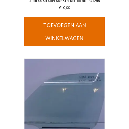
AUDI A4 8D KOPLAMPSTELMOTOR 4D0941295
€
10,00
TOEVOEGEN AAN
WINKELWAGEN