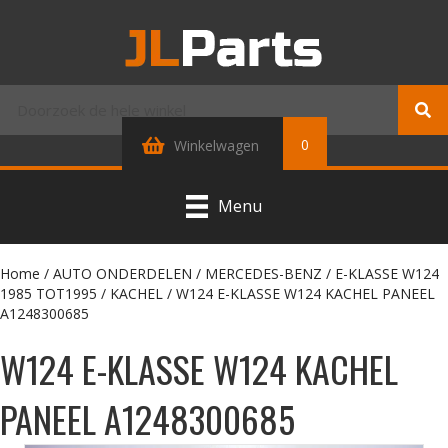
0
Winkelwagen
Menu
Home
/
AUTO ONDERDELEN
/
MERCEDES-BENZ
/
E-KLASSE W124
1985 TOT1995
/
KACHEL
/ W124 E-KLASSE W124 KACHEL PANEEL
A1248300685
W124 E-KLASSE W124 KACHEL
PANEEL A1248300685