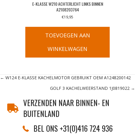
E-KLASSE W210 ACHTERLICHT LINKS BINNEN
A2108203764
€
19,95
TOEVOEGEN AAN
WINKELWAGEN
Posts
← W124 E-KLASSE KACHELMOTOR GEBRUIKT OEM A1248200142
GOLF 3 KACHELWEERSTAND 1J0819022 →
navigation
VERZENDEN NAAR BINNEN- EN
BUITENLAND
BEL ONS +31(0)416 724 936