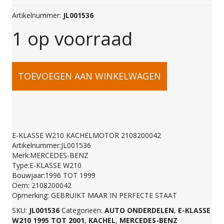
Artikelnummer:
JL001536
1 op voorraad
E-
TOEVOEGEN AAN WINKELWAGEN
KLASSE
W210
E-KLASSE W210 KACHELMOTOR 2108200042
Artikelnummer:JL001536
KACHELMOTOR
Merk:MERCEDES-BENZ
Type:E-KLASSE W210
Bouwjaar:1996 TOT 1999
2108200042
Oem: 2108200042
Opmerking: GEBRUIKT MAAR IN PERFECTE STAAT
SKU:
JL001536
Categorieën:
AUTO ONDERDELEN
,
E-KLASSE
aantal
W210 1995 TOT 2001
,
KACHEL
,
MERCEDES-BENZ