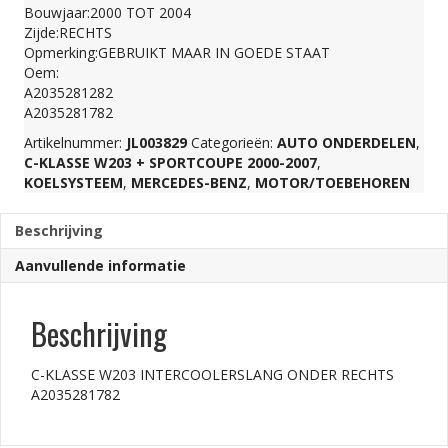
Bouwjaar:2000 TOT 2004
RECHTS
Zijde:RECHTS
Opmerking:GEBRUIKT MAAR IN GOEDE STAAT
Oem:
A2035281782
A2035281282
A2035281782
aantal
Artikelnummer:
JL003829
Categorieën:
AUTO ONDERDELEN
,
C-KLASSE W203 + SPORTCOUPE 2000-2007
,
KOELSYSTEEM
,
MERCEDES-BENZ
,
MOTOR/TOEBEHOREN
Beschrijving
Aanvullende informatie
Beschrijving
C-KLASSE W203 INTERCOOLERSLANG ONDER RECHTS
A2035281782