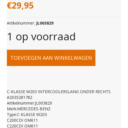
€
29,95
Artikelnummer:
JL003829
1 op voorraad
C-
TOEVOEGEN AAN WINKELWAGEN
KLASSE
W203
C-KLASSE W203 INTERCOOLERSLANG ONDER RECHTS
A2035281782
INTERCOOLERSLANG
Artikelnummer:JL003829
Merk:MERCEDES-BENZ
Type:C-KLASSE W203
ONDER
C200CDI OM611
C220CDI OM611