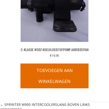
C-KLASSE W202 KOELVLOEISTOFPOMP A0018351164
€
19,95
TOEVOEGEN AAN
WINKELWAGEN
Posts
← SPRINTER W900 INTERCOOLERSLANG BOVEN LINKS