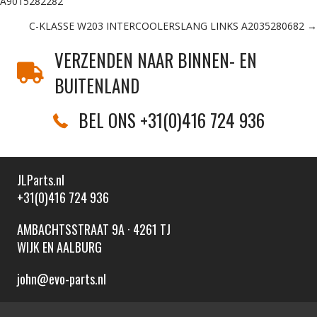
A9015282282
navigation
C-KLASSE W203 INTERCOOLERSLANG LINKS A2035280682 →
VERZENDEN NAAR BINNEN- EN
BUITENLAND
BEL ONS +31(0)416 724 936
JLParts.nl
+31(0)416 724 936
AMBACHTSSTRAAT 9A · 4261 TJ
WIJK EN AALBURG
john@evo-parts.nl