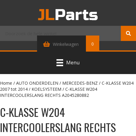
0
Winkelwagen
Menu
Home
/
AUTO ONDERDELEN
/
MERCEDES-BENZ
/
C-KLASSE W204
2007 tot 2014
/
KOELSYSTEEM
/ C-KLASSE W204
INTERCOOLERSLANG RECHTS A2045280882
C-KLASSE W204
INTERCOOLERSLANG RECHTS