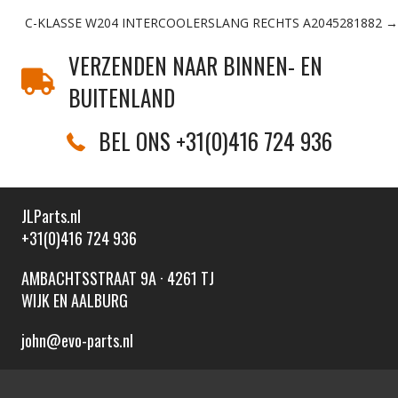
Posts
C-KLASSE W204 INTERCOOLERSLANG RECHTS A2045281882 →
navigation
VERZENDEN NAAR BINNEN- EN
BUITENLAND
BEL ONS +31(0)416 724 936
JLParts.nl
+31(0)416 724 936
AMBACHTSSTRAAT 9A · 4261 TJ
WIJK EN AALBURG
john@evo-parts.nl