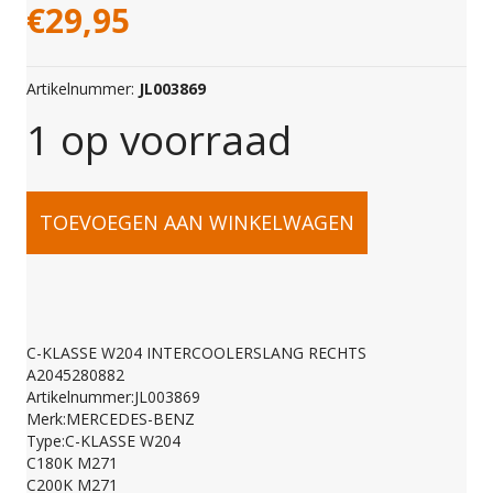
€
29,95
Artikelnummer:
JL003869
1 op voorraad
C-
TOEVOEGEN AAN WINKELWAGEN
KLASSE
W204
C-KLASSE W204 INTERCOOLERSLANG RECHTS
A2045280882
INTERCOOLERSLANG
Artikelnummer:JL003869
Merk:MERCEDES-BENZ
Type:C-KLASSE W204
RECHTS
C180K M271
C200K M271