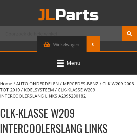
0
Winkelwagen
Menu
Home
/
AUTO ONDERDELEN
/
MERCEDES-BENZ
/
CLK W209 2003
TOT 2010
/
KOELSYSTEEM
/ CLK-KLASSE W209
INTERCOOLERSLANG LINKS A2095280182
CLK-KLASSE W209
INTERCOOLERSLANG LINKS