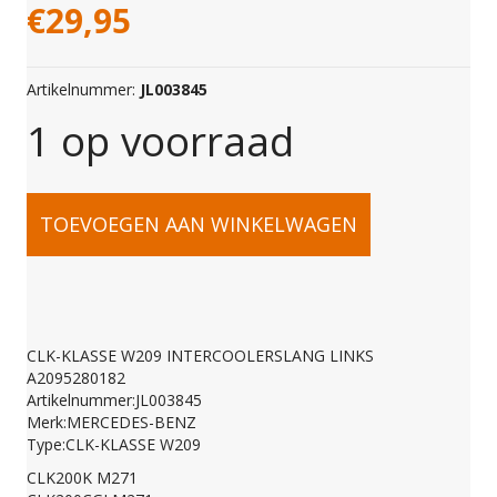
€
29,95
Artikelnummer:
JL003845
1 op voorraad
CLK-
TOEVOEGEN AAN WINKELWAGEN
KLASSE
W209
CLK-KLASSE W209 INTERCOOLERSLANG LINKS
A2095280182
INTERCOOLERSLANG
Artikelnummer:JL003845
Merk:MERCEDES-BENZ
Type:CLK-KLASSE W209
LINKS
CLK200K M271