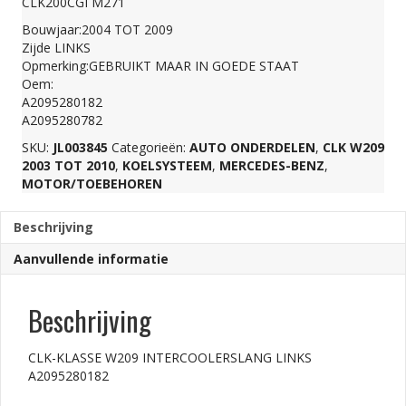
CLK200CGI M271
A2095280182
Bouwjaar:2004 TOT 2009
Zijde LINKS
Opmerking:GEBRUIKT MAAR IN GOEDE STAAT
aantal
Oem:
A2095280182
A2095280782
SKU:
JL003845
Categorieën:
AUTO ONDERDELEN
,
CLK W209
2003 TOT 2010
,
KOELSYSTEEM
,
MERCEDES-BENZ
,
MOTOR/TOEBEHOREN
Beschrijving
Aanvullende informatie
Beschrijving
CLK-KLASSE W209 INTERCOOLERSLANG LINKS
A2095280182