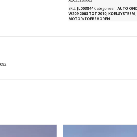
A2035280082
SKU:
JL003844
Categorieën:
AUTO ON
W209 2003 TOT 2010
,
KOELSYSTEEM
,
MOTOR/TOEBEHOREN
0082