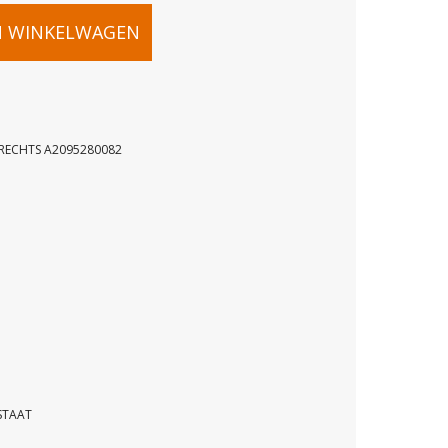
N WINKELWAGEN
RECHTS A2095280082
LERSLANG
82
STAAT