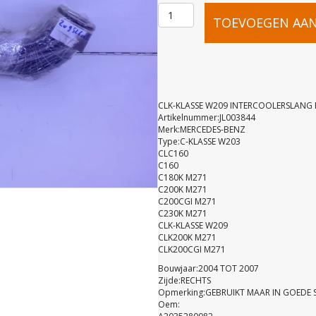
CLK-
TOEVOEGEN AA
KLASSE
W209
CLK-KLASSE W209 INTERCOOLERSLANG 
Artikelnummer:JL003844
Merk:MERCEDES-BENZ
INTERCOO
Type:C-KLASSE W203
CLC160
C160
RECHTS
C180K M271
C200K M271
C200CGI M271
A20952800
C230K M271
CLK-KLASSE W209
CLK200K M271
CLK200CGI M271
aantal
Bouwjaar:2004 TOT 2007
Zijde:RECHTS
Opmerking:GEBRUIKT MAAR IN GOEDE 
Oem: