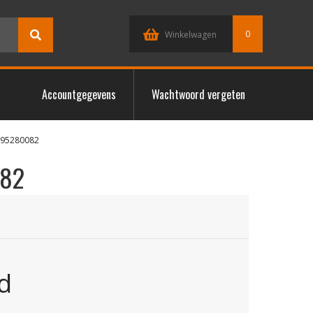
0
Winkelwagen
Accountgegevens
Wachtwoord vergeten
095280082
082
d