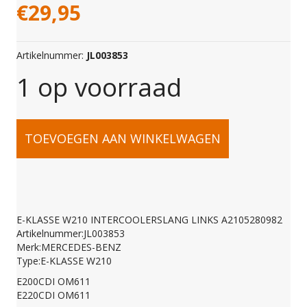
€
29,95
Artikelnummer:
JL003853
1 op voorraad
E-
TOEVOEGEN AAN WINKELWAGEN
KLASSE
W210
E-KLASSE W210 INTERCOOLERSLANG LINKS A2105280982
Artikelnummer:JL003853
INTERCOOLERSLANG
Merk:MERCEDES-BENZ
Type:E-KLASSE W210
E200CDI OM611
LINKS
E220CDI OM611