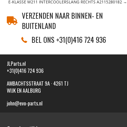
E-KLASSE W211 INTERCOOLERSLANG RECHTS A2115280182 →
navigation
VERZENDEN NAAR BINNEN- EN
BUITENLAND
BEL ONS +31(0)416 724 936
JLParts.nl
+31(0)416 724 936
AMBACHTSSTRAAT 9A · 4261 TJ
WIJK EN AALBURG
john@evo-parts.nl