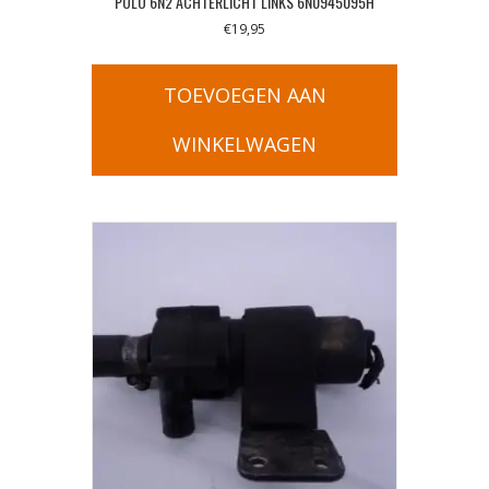
POLO 6N2 ACHTERLICHT LINKS 6N0945095H
€
19,95
TOEVOEGEN AAN
WINKELWAGEN