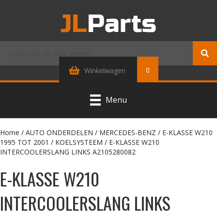
0
Winkelwagen
Menu
Home
/
AUTO ONDERDELEN
/
MERCEDES-BENZ
/
E-KLASSE W210
1995 TOT 2001
/
KOELSYSTEEM
/ E-KLASSE W210
INTERCOOLERSLANG LINKS A2105280082
E-KLASSE W210
INTERCOOLERSLANG LINKS