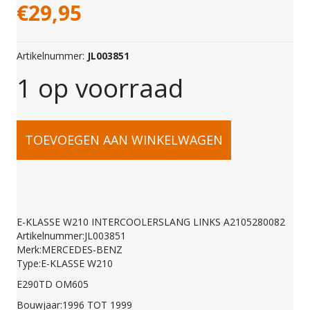
€
29,95
Artikelnummer:
JL003851
1 op voorraad
E-
TOEVOEGEN AAN WINKELWAGEN
KLASSE
W210
E-KLASSE W210 INTERCOOLERSLANG LINKS A2105280082
Artikelnummer:JL003851
INTERCOOLERSLANG
Merk:MERCEDES-BENZ
Type:E-KLASSE W210
E290TD OM605
LINKS
Bouwjaar:1996 TOT 1999