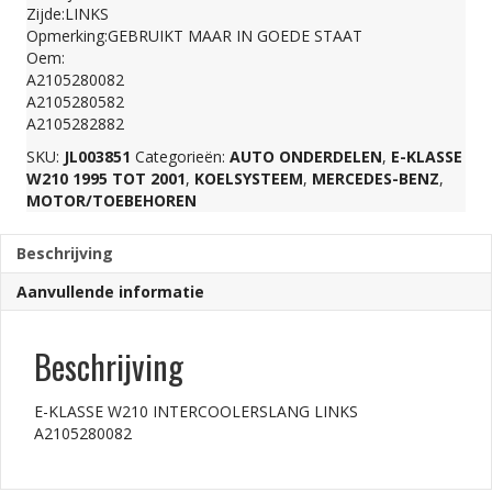
Zijde:LINKS
A2105280082
Opmerking:GEBRUIKT MAAR IN GOEDE STAAT
Oem:
A2105280082
aantal
A2105280582
A2105282882
SKU:
JL003851
Categorieën:
AUTO ONDERDELEN
,
E-KLASSE
W210 1995 TOT 2001
,
KOELSYSTEEM
,
MERCEDES-BENZ
,
MOTOR/TOEBEHOREN
Beschrijving
Aanvullende informatie
Beschrijving
E-KLASSE W210 INTERCOOLERSLANG LINKS
A2105280082