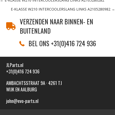
Posts
← E-KLASSE W210 INTERCOOLERSLANG LINKS A2105280282
E-KLASSE W210 INTERCOOLERSLANG LINKS A2105280982 →
navigation
VERZENDEN NAAR BINNEN- EN
BUITENLAND
BEL ONS +31(0)416 724 936
JLParts.nl
+31(0)416 724 936
AMBACHTSSTRAAT 9A · 4261 TJ
WIJK EN AALBURG
john@evo-parts.nl