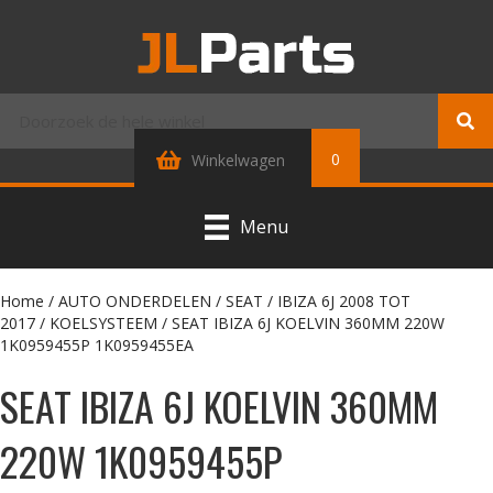
0
Winkelwagen
Menu
Home
/
AUTO ONDERDELEN
/
SEAT
/
IBIZA 6J 2008 TOT
2017
/
KOELSYSTEEM
/ SEAT IBIZA 6J KOELVIN 360MM 220W
1K0959455P 1K0959455EA
SEAT IBIZA 6J KOELVIN 360MM
220W 1K0959455P