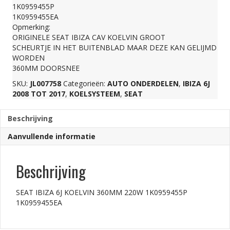
1K0959455P
220W
1K0959455EA
Opmerking:
ORIGINELE SEAT IBIZA CAV KOELVIN GROOT
1K0959455P
SCHEURTJE IN HET BUITENBLAD MAAR DEZE KAN GELIJMD
WORDEN
360MM DOORSNEE
1K0959455EA
SKU:
JL007758
Categorieën:
AUTO ONDERDELEN
,
IBIZA 6J
2008 TOT 2017
,
KOELSYSTEEM
,
SEAT
aantal
Beschrijving
Aanvullende informatie
Beschrijving
SEAT IBIZA 6J KOELVIN 360MM 220W 1K0959455P
1K0959455EA