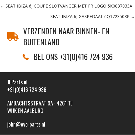
Posts
← SEAT IBIZA 6J COUPE SLOTVANGER MET FR LOGO 5K0837033A
SEAT IBIZA 6J GASPEDAAL 6Q1723503P →
navigation
VERZENDEN NAAR BINNEN- EN
BUITENLAND
BEL ONS +31(0)416 724 936
JLParts.nl
+31(0)416 724 936
AMBACHTSSTRAAT 9A · 4261 TJ
WIJK EN AALBURG
john@evo-parts.nl