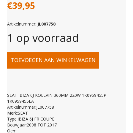
€
39,95
Artikelnummer:
JL007758
1 op voorraad
SEAT
TOEVOEGEN AAN WINKELWAGEN
IBIZA
6J
SEAT IBIZA 6J KOELVIN 360MM 220W 1K0959455P
1K0959455EA
KOELVIN
Artikelnummer:JL007758
Merk:SEAT
Type:IBIZA 6J FR COUPE
360MM
Bouwjaar:2008 TOT 2017
Oem: