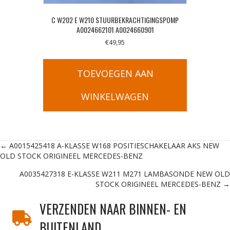
C W202 E W210 STUURBEKRACHTIGINGSPOMP
A0024662101 A0024660901
€
49,95
TOEVOEGEN AAN
WINKELWAGEN
Posts
← A0015425418 A-KLASSE W168 POSITIESCHAKELAAR AKS NEW
OLD STOCK ORIGINEEL MERCEDES-BENZ
navigation
A0035427318 E-KLASSE W211 M271 LAMBASONDE NEW OLD
STOCK ORIGINEEL MERCEDES-BENZ →
VERZENDEN NAAR BINNEN- EN
BUITENLAND