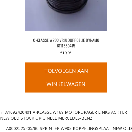
C-KLASSE W203 VRIJLOOPPOELIE DYNAMO
6111550415
€
19,95
TOEVOEGEN AAN
WINKELWAGEN
Posts
← A1692420401 A-KLASSE W169 MOTORDRAGER LINKS ACHTER
NEW OLD STOCK ORIGINEEL MERCEDES-BENZ
navigation
A0002525205/80 SPRINTER W903 KOPPELINGSPLAAT NEW OLD