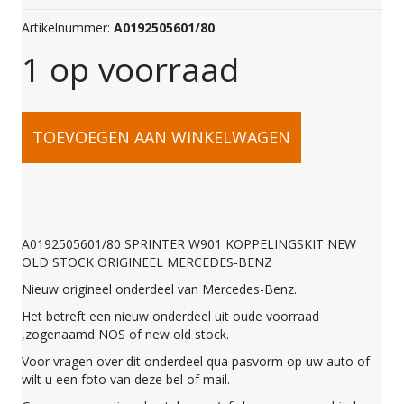
Artikelnummer:
A0192505601/80
1 op voorraad
A0192505601/80
TOEVOEGEN AAN WINKELWAGEN
SPRINTER
W901
A0192505601/80 SPRINTER W901 KOPPELINGSKIT NEW
OLD STOCK ORIGINEEL MERCEDES-BENZ
KOPPELINGSKIT
Nieuw origineel onderdeel van Mercedes-Benz.
Het betreft een nieuw onderdeel uit oude voorraad
NEW
,zogenaamd NOS of new old stock.
Voor vragen over dit onderdeel qua pasvorm op uw auto of
wilt u een foto van deze bel of mail.
OLD