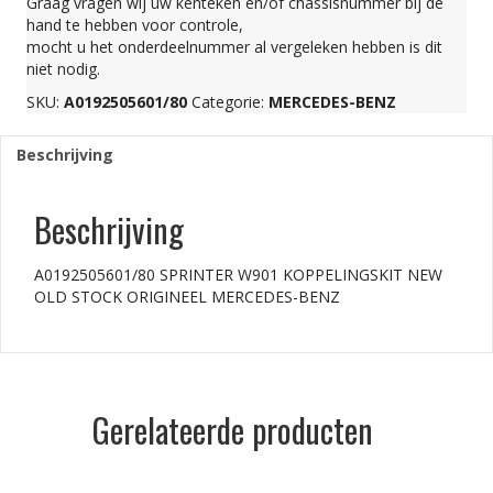
Graag vragen wij uw kenteken en/of chassisnummer bij de
hand te hebben voor controle,
STOCK
mocht u het onderdeelnummer al vergeleken hebben is dit
niet nodig.
ORIGINEEL
SKU:
A0192505601/80
Categorie:
MERCEDES-BENZ
Beschrijving
MERCEDES-
Beschrijving
BENZ
A0192505601/80 SPRINTER W901 KOPPELINGSKIT NEW
aantal
OLD STOCK ORIGINEEL MERCEDES-BENZ
Gerelateerde producten