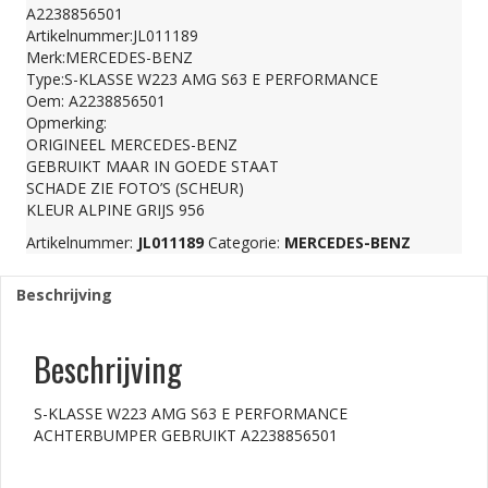
AMG
A2238856501
Artikelnummer:JL011189
Merk:MERCEDES-BENZ
S63
Type:S-KLASSE W223 AMG S63 E PERFORMANCE
Oem: A2238856501
Opmerking:
E
ORIGINEEL MERCEDES-BENZ
GEBRUIKT MAAR IN GOEDE STAAT
SCHADE ZIE FOTO’S (SCHEUR)
PERFORMANCE
KLEUR ALPINE GRIJS 956
Artikelnummer:
JL011189
Categorie:
MERCEDES-BENZ
ACHTERBUMPER
Beschrijving
GEBRUIKT
Beschrijving
A2238856501
S-KLASSE W223 AMG S63 E PERFORMANCE
ACHTERBUMPER GEBRUIKT A2238856501
aantal