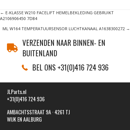
Posts
← E-KLASSE W210 FACELIFT HEMELBEKLEDING GEBRUIKT
A2106906450 7D84
navigation
ML W164 TEMPERATUURSENSOR LUCHTKANAAL A1638300272 →
VERZENDEN NAAR BINNEN- EN
BUITENLAND
BEL ONS +31(0)416 724 936
JLParts.nl
+31(0)416 724 936
AMBACHTSSTRAAT 9A · 4261 TJ
WIJK EN AALBURG